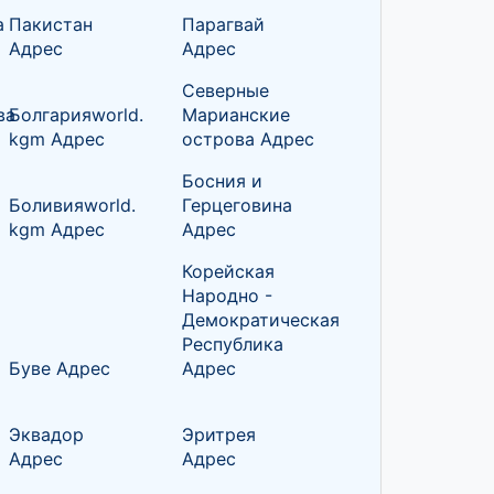
а
Пакистан
Парагвай
Адрес
Адрес
Северные
ва
Болгарияworld.
Марианские
kgm Адрес
острова Адрес
Босния и
Боливияworld.
Герцеговина
kgm Адрес
Адрес
Корейская
Народно -
Демократическая
Республика
Буве Адрес
Адрес
Эквадор
Эритрея
Адрес
Адрес