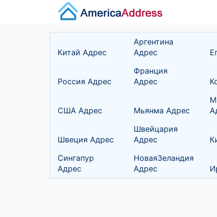
Аргентина
Китай Адрес
Адрес
Е
Франция
Россия Адрес
Адрес
К
М
США Адрес
Мьянма Адрес
А
Швейцария
Швеция Адрес
Адрес
К
Сингапур
НоваяЗеландия
Адрес
Адрес
И