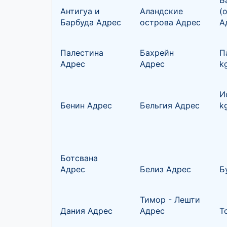
Б
Антигуа и
Аландские
(
Барбуда Адрес
острова Адрес
А
Палестина
Бахрейн
П
Адрес
Адрес
k
И
Бенин Адрес
Бельгия Адрес
k
Ботсвана
Адрес
Белиз Адрес
Б
Тимор - Лешти
Дания Адрес
Адрес
Т