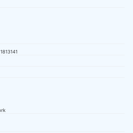
1813141
ork