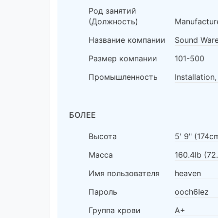
Род занятий
(Должность)
Manufacture
Название компании
Sound War
Размер компании
101-500
Промышленность
Installatio
БОЛЕЕ
Высота
5' 9" (174c
Масса
160.4lb (72
Имя пользователя
heaven
Пароль
ooch6Iez
Группа крови
A+