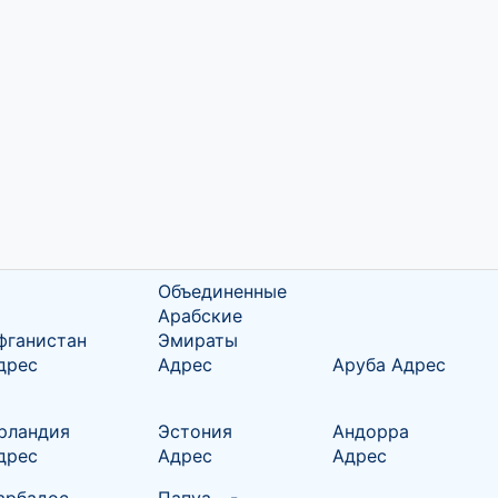
Объединенные
Арабские
фганистан
Эмираты
дрес
Адрес
Аруба Адрес
рландия
Эстония
Андорра
дрес
Адрес
Адрес