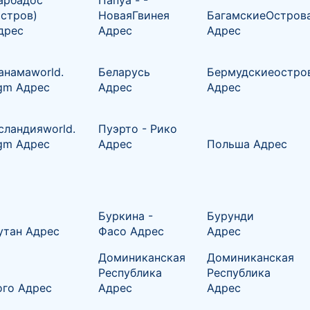
арбадос
Папуа - -
остров)
НоваяГвинея
БагамскиеОстров
дрес
Адрес
Адрес
анамаworld.
Беларусь
Бермудскиеостро
gm Адрес
Адрес
Адрес
сландияworld.
Пуэрто - Рико
gm Адрес
Адрес
Польша Адрес
Буркина -
Бурунди
утан Адрес
Фасо Адрес
Адрес
Доминиканская
Доминиканская
Республика
Республика
ого Адрес
Адрес
Адрес