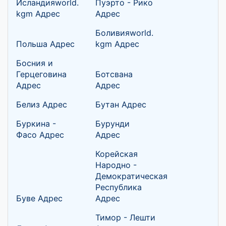
Исландияworld.
Пуэрто - Рико
kgm Адрес
Адрес
Боливияworld.
Польша Адрес
kgm Адрес
Босния и
Герцеговина
Ботсвана
Адрес
Адрес
Белиз Адрес
Бутан Адрес
Буркина -
Бурунди
Фасо Адрес
Адрес
Корейская
Народно -
Демократическая
Республика
Буве Адрес
Адрес
Тимор - Лешти