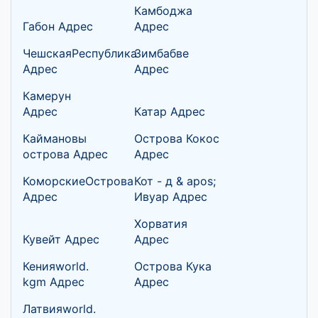
Камбоджа
Габон Адрес
Адрес
ЧешскаяРеспублика
Зимбабве
Адрес
Адрес
Камерун
Адрес
Катар Адрес
Каймановы
Острова Кокос
острова Адрес
Адрес
КоморскиеОстрова
Кот - д & apos;
Адрес
Ивуар Адрес
Хорватия
Кувейт Адрес
Адрес
Кенияworld.
Острова Кука
kgm Адрес
Адрес
Латвияworld.