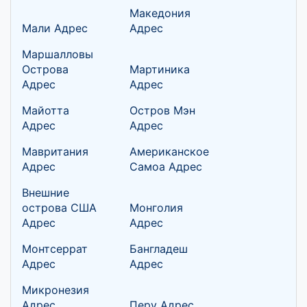
Македония
Мали Адрес
Адрес
Маршалловы
Острова
Мартиника
Адрес
Адрес
Майотта
Остров Мэн
Адрес
Адрес
Мавритания
Американское
Адрес
Самоа Адрес
Внешние
острова США
Монголия
Адрес
Адрес
Монтсеррат
Бангладеш
Адрес
Адрес
Микронезия
Адрес
Перу Адрес