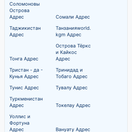
Соломоновы
Острова
Адрес
Сомали Адрес
Таджикистан
Танзанияworld.
Адрес
kgm Адрес
Острова Тёркс
и Кайкос
Тонга Адрес
Адрес
Тристан - да -
Тринидад и
Кунья Адрес
Тобаго Адрес
Тунис Адрес
Тувалу Адрес
Туркменистан
Адрес
Токелау Адрес
Уоллис и
Фортуна
Адрес
Вануату Адрес