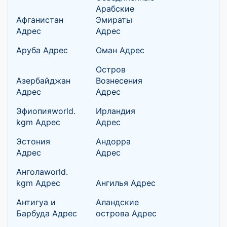
Арабские
Афганистан
Эмираты
Адрес
Адрес
Аруба Адрес
Оман Адрес
Остров
Азербайджан
Вознесения
Адрес
Адрес
Эфиопияworld.
Ирландия
kgm Адрес
Адрес
Эстония
Андорра
Адрес
Адрес
Анголаworld.
kgm Адрес
Ангилья Адрес
Антигуа и
Аландские
Барбуда Адрес
острова Адрес