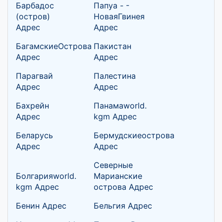
Барбадос
Папуа - -
(остров)
НоваяГвинея
Адрес
Адрес
БагамскиеОстрова
Пакистан
Адрес
Адрес
Парагвай
Палестина
Адрес
Адрес
Бахрейн
Панамаworld.
Адрес
kgm Адрес
Беларусь
Бермудскиеострова
Адрес
Адрес
Северные
Болгарияworld.
Марианские
kgm Адрес
острова Адрес
Бенин Адрес
Бельгия Адрес