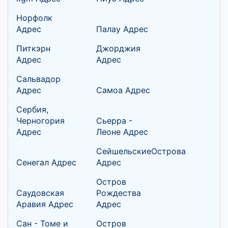
Норфолк
Адрес
Палау Адрес
Питкэрн
Джорджия
Адрес
Адрес
Сальвадор
Адрес
Самоа Адрес
Сербия,
Черногория
Сьерра -
Адрес
Леоне Адрес
СейшельскиеОстрова
Сенегал Адрес
Адрес
Остров
Саудовская
Рождества
Аравия Адрес
Адрес
Сан - Томе и
Остров