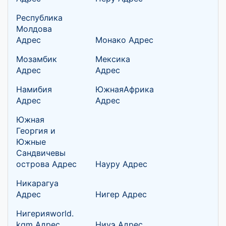
Республика
Молдова
Адрес
Монако Адрес
Мозамбик
Мексика
Адрес
Адрес
Намибия
ЮжнаяАфрика
Адрес
Адрес
Южная
Георгия и
Южные
Сандвичевы
острова Адрес
Науру Адрес
Никарагуа
Адрес
Нигер Адрес
Нигерияworld.
kgm Адрес
Ниуэ Адрес