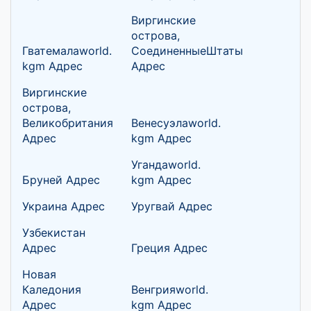
Виргинские
острова,
Гватемалаworld.
СоединенныеШтаты
kgm Адрес
Адрес
Виргинские
острова,
Великобритания
Венесуэлаworld.
Адрес
kgm Адрес
Угандаworld.
Бруней Адрес
kgm Адрес
Украина Адрес
Уругвай Адрес
Узбекистан
Адрес
Греция Адрес
Новая
Каледония
Венгрияworld.
Адрес
kgm Адрес