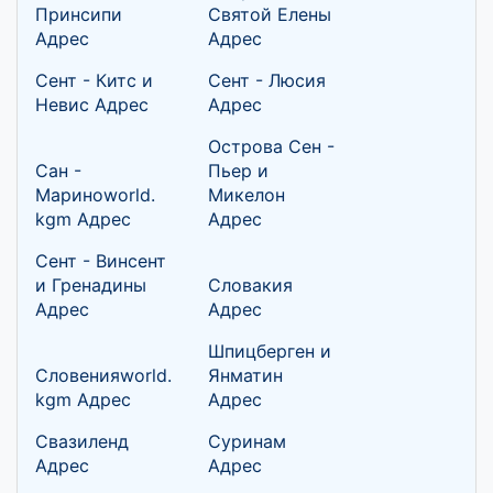
Принсипи
Святой Елены
Адрес
Адрес
Сент - Китс и
Сент - Люсия
Невис Адрес
Адрес
Острова Сен -
Сан -
Пьер и
Мариноworld.
Микелон
kgm Адрес
Адрес
Сент - Винсент
и Гренадины
Словакия
Адрес
Адрес
Шпицберген и
Словенияworld.
Янматин
kgm Адрес
Адрес
Свазиленд
Суринам
Адрес
Адрес