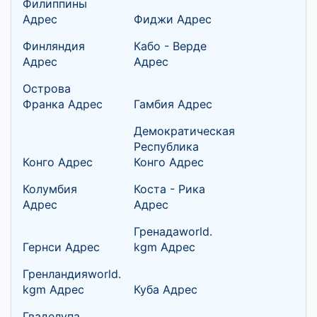
Филиппины
Адрес
Фиджи Адрес
Финляндия
Кабо - Верде
Адрес
Адрес
Острова
Франка Адрес
Гамбия Адрес
Демократическая
Республика
Конго Адрес
Конго Адрес
Колумбия
Коста - Рика
Адрес
Адрес
Гренадаworld.
Гернси Адрес
kgm Адрес
Гренландияworld.
kgm Адрес
Куба Адрес
Гваделупа