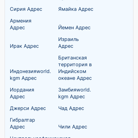
Сирия Адрес
Ямайка Адрес
Армения
Адрес
Йемен Адрес
Израиль
Ирак Адрес
Адрес
Британская
территория в
Индонезияworld.
Индийском
kgm Адрес
океане Адрес
Иордания
Замбияworld.
Адрес
kgm Адрес
Джерси Адрес
Чад Адрес
Гибралтар
Адрес
Чили Адрес