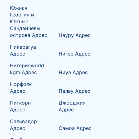
Южная
Георгия и
Южные
Сандвичевы
острова Адрес
Науру Адрес
Никарагуа
Адрес
Нигер Адрес
Нигерияworld.
kgm Адрес
Ниуэ Адрес
Норфолк
Адрес
Палау Адрес
Питкэрн
Джорджия
Адрес
Адрес
Сальвадор
Адрес
Самоа Адрес