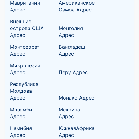
Мавритания
Американское
Адрес
Самоа Адрес
Внешние
острова США
Монголия
Адрес
Адрес
Монтсеррат
Бангладеш
Адрес
Адрес
Микронезия
Адрес
Перу Адрес
Республика
Молдова
Адрес
Монако Адрес
Мозамбик
Мексика
Адрес
Адрес
Намибия
ЮжнаяАфрика
Адрес
Адрес