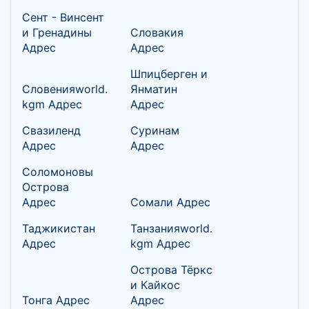
Сент - Винсент
и Гренадины
Словакия
Адрес
Адрес
Шпицберген и
Словенияworld.
Янматин
kgm Адрес
Адрес
Свазиленд
Суринам
Адрес
Адрес
Соломоновы
Острова
Адрес
Сомали Адрес
Таджикистан
Танзанияworld.
Адрес
kgm Адрес
Острова Тёркс
и Кайкос
Тонга Адрес
Адрес