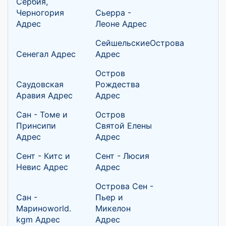
Сербия,
Черногория
Сьерра -
Адрес
Леоне Адрес
СейшельскиеОстрова
Сенегал Адрес
Адрес
Остров
Саудовская
Рождества
Аравия Адрес
Адрес
Сан - Томе и
Остров
Принсипи
Святой Елены
Адрес
Адрес
Сент - Китс и
Сент - Люсия
Невис Адрес
Адрес
Острова Сен -
Сан -
Пьер и
Мариноworld.
Микелон
kgm Адрес
Адрес