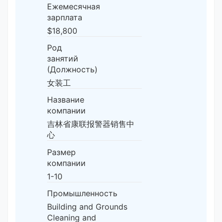
Ежемесячная
зарплата
$18,800
Род
занятий
(Должность)
女装工
Название
компании
吉林省康联报警器销售中
心
Размер
компании
1-10
Промышленность
Building and Grounds
Cleaning and