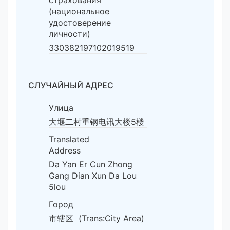
(национальное
удостоверение
личности)
330382197102019519
СЛУЧАЙНЫЙ АДРЕС
Улица
大堰二村重钢电讯大楼5楼
Translated
Address
Da Yan Er Cun Zhong
Gang Dian Xun Da Lou
5lou
Город
市辖区 (Trans:City Area)