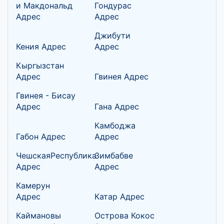
и Макдональд
Гондурас
Адрес
Адрес
Джибути
Кения Адрес
Адрес
Кыргызстан
Адрес
Гвинея Адрес
Гвинея - Бисау
Адрес
Гана Адрес
Камбоджа
Габон Адрес
Адрес
ЧешскаяРеспублика
Зимбабве
Адрес
Адрес
Камерун
Адрес
Катар Адрес
Каймановы
Острова Кокос