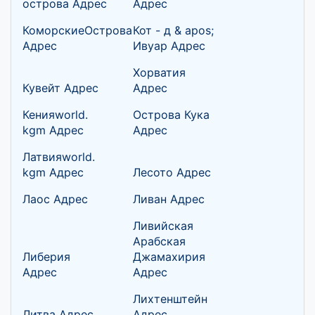
острова Адрес
Адрес
КоморскиеОстрова
Кот - д & apos;
Адрес
Ивуар Адрес
Хорватия
Кувейт Адрес
Адрес
Кенияworld.
Острова Кука
kgm Адрес
Адрес
Латвияworld.
kgm Адрес
Лесото Адрес
Лаос Адрес
Ливан Адрес
Ливийская
Арабская
Либерия
Джамахирия
Адрес
Адрес
Лихтенштейн
Литва Адрес
Адрес