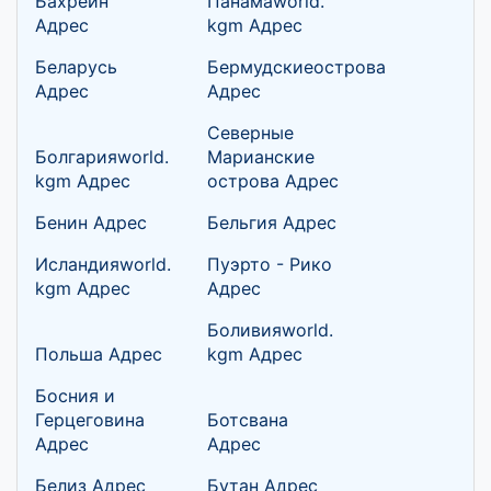
Бахрейн
Панамаworld.
Адрес
kgm Адрес
Беларусь
Бермудскиеострова
Адрес
Адрес
Северные
Болгарияworld.
Марианские
kgm Адрес
острова Адрес
Бенин Адрес
Бельгия Адрес
Исландияworld.
Пуэрто - Рико
kgm Адрес
Адрес
Боливияworld.
Польша Адрес
kgm Адрес
Босния и
Герцеговина
Ботсвана
Адрес
Адрес
Белиз Адрес
Бутан Адрес