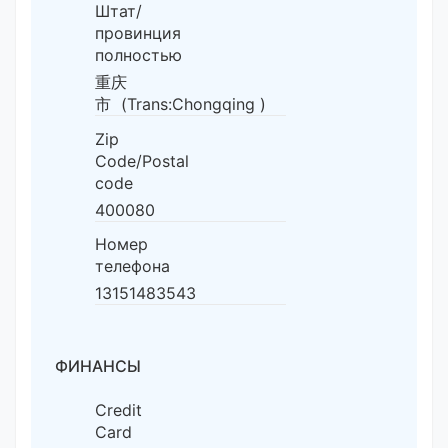
Штат/
провинция
полностью
重庆
市 (Trans:Chongqing )
Zip
Code/Postal
code
400080
Номер
телефона
13151483543
ФИНАНСЫ
Credit
Card