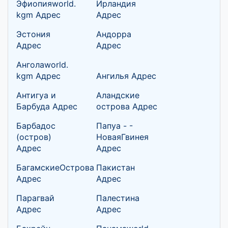
Эфиопияworld.
Ирландия
kgm Адрес
Адрес
Эстония
Андорра
Адрес
Адрес
Анголаworld.
kgm Адрес
Ангилья Адрес
Антигуа и
Аландские
Барбуда Адрес
острова Адрес
Барбадос
Папуа - -
(остров)
НоваяГвинея
Адрес
Адрес
БагамскиеОстрова
Пакистан
Адрес
Адрес
Парагвай
Палестина
Адрес
Адрес