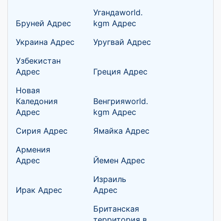
Угандаworld.
Бруней Адрес
kgm Адрес
Украина Адрес
Уругвай Адрес
Узбекистан
Адрес
Греция Адрес
Новая
Каледония
Венгрияworld.
Адрес
kgm Адрес
Сирия Адрес
Ямайка Адрес
Армения
Адрес
Йемен Адрес
Израиль
Ирак Адрес
Адрес
Британская
территория в