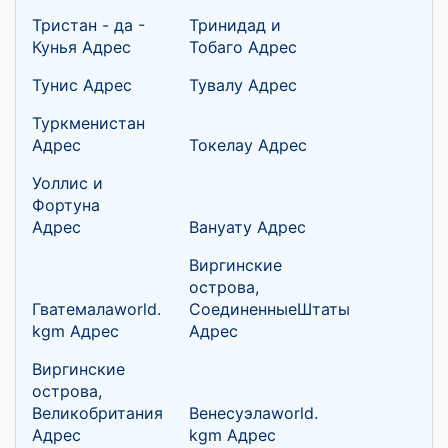
Тристан - да -
Тринидад и
Кунья Адрес
Тобаго Адрес
Тунис Адрес
Тувалу Адрес
Туркменистан
Адрес
Токелау Адрес
Уоллис и
Фортуна
Адрес
Вануату Адрес
Виргинские
острова,
Гватемалаworld.
СоединенныеШтаты
kgm Адрес
Адрес
Виргинские
острова,
Великобритания
Венесуэлаworld.
Адрес
kgm Адрес