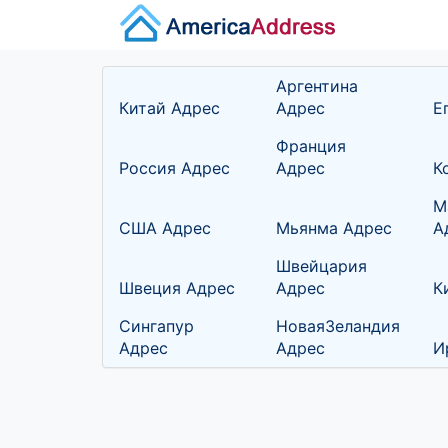
Аргентина
Китай Адрес
Адрес
Е
Франция
Россия Адрес
Адрес
К
М
США Адрес
Мьянма Адрес
А
Швейцария
Швеция Адрес
Адрес
К
Сингапур
НоваяЗеландия
Адрес
Адрес
И