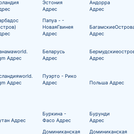
рландия
Эстония
Андорра
дрес
Адрес
Адрес
арбадос
Папуа - -
остров)
НоваяГвинея
БагамскиеОстров
дрес
Адрес
Адрес
анамаworld.
Беларусь
Бермудскиеостро
gm Адрес
Адрес
Адрес
сландияworld.
Пуэрто - Рико
gm Адрес
Адрес
Польша Адрес
Буркина -
Бурунди
утан Адрес
Фасо Адрес
Адрес
Доминиканская
Доминиканская