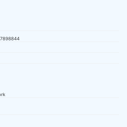
7898844
ork