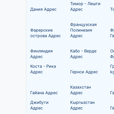
Тимор - Лешти
Дания Адрес
Адрес
Т
Французская
Фарерские
Полинезия
Ф
острова Адрес
Адрес
Г
Финляндия
Кабо - Верде
О
Адрес
Адрес
Ф
Коста - Рика
Г
Адрес
Гернси Адрес
k
Казахстан
Гайана Адрес
Адрес
Г
Джибути
Кыргызстан
Адрес
Адрес
Г