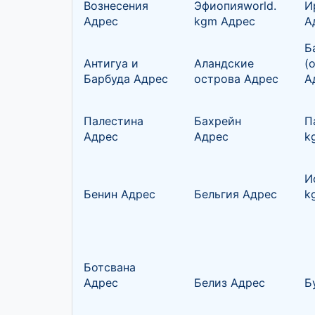
Вознесения
Эфиопияworld.
И
Адрес
kgm Адрес
А
Б
Антигуа и
Аландские
(
Барбуда Адрес
острова Адрес
А
Палестина
Бахрейн
П
Адрес
Адрес
k
И
Бенин Адрес
Бельгия Адрес
k
Ботсвана
Адрес
Белиз Адрес
Б