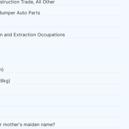
struction Trade, All Other
Bumper Auto Parts
n and Extraction Occupations
m)
.8kg)
ur mother's maiden name?