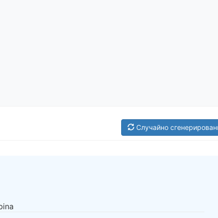
Случайно сгенерирован
bina