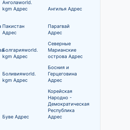
Анголаworld.
kgm Адрес
Ангилья Адрес
а
Пакистан
Парагвай
Адрес
Адрес
Северные
ва
Болгарияworld.
Марианские
kgm Адрес
острова Адрес
Босния и
Боливияworld.
Герцеговина
kgm Адрес
Адрес
Корейская
Народно -
Демократическая
Республика
Буве Адрес
Адрес