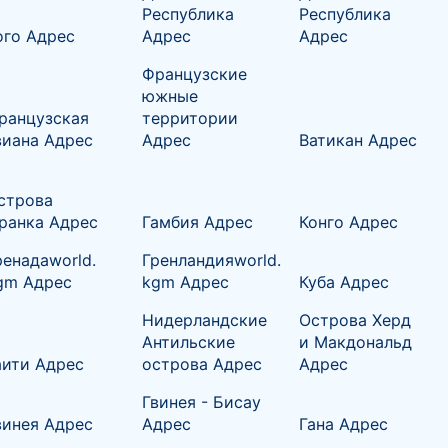
Республика
Республика
ого Адрес
Адрес
Адрес
Французские
южные
ранцузская
территории
виана Адрес
Адрес
Ватикан Адрес
строва
ранка Адрес
Гамбия Адрес
Конго Адрес
ренадаworld.
Гренландияworld.
gm Адрес
kgm Адрес
Куба Адрес
Нидерландские
Острова Херд
Антильские
и Макдональд
аити Адрес
острова Адрес
Адрес
Гвинея - Бисау
винея Адрес
Адрес
Гана Адрес