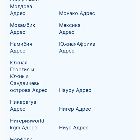
Молдова
Адрес
Монако Адрес
Мозамбик
Мексика
Адрес
Адрес
Намибия
ЮжнаяАфрика
Адрес
Адрес
Южная
Георгия и
Южные
Сандвичевы
острова Адрес
Науру Адрес
Никарагуа
Адрес
Нигер Адрес
Нигерияworld.
kgm Адрес
Ниуэ Адрес
Норфолк