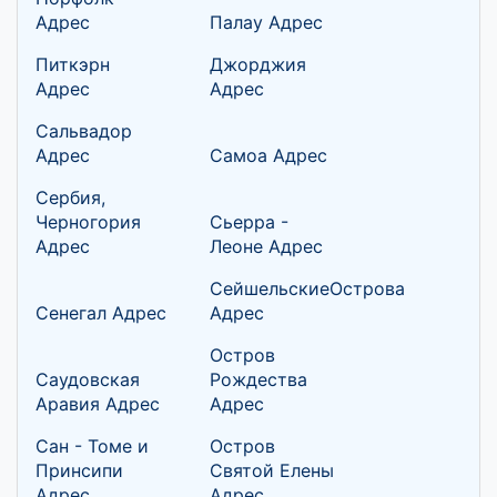
Адрес
Палау Адрес
Питкэрн
Джорджия
Адрес
Адрес
Сальвадор
Адрес
Самоа Адрес
Сербия,
Черногория
Сьерра -
Адрес
Леоне Адрес
СейшельскиеОстрова
Сенегал Адрес
Адрес
Остров
Саудовская
Рождества
Аравия Адрес
Адрес
Сан - Томе и
Остров
Принсипи
Святой Елены
Адрес
Адрес