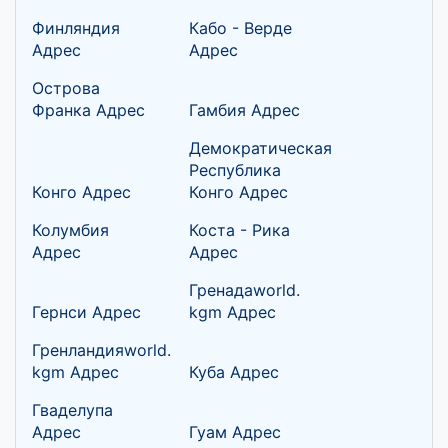
Финляндия
Кабо - Верде
Адрес
Адрес
Острова
Франка Адрес
Гамбия Адрес
Демократическая
Республика
Конго Адрес
Конго Адрес
Колумбия
Коста - Рика
Адрес
Адрес
Гренадаworld.
Гернси Адрес
kgm Адрес
Гренландияworld.
kgm Адрес
Куба Адрес
Гваделупа
Адрес
Гуам Адрес