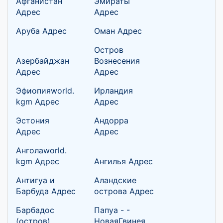
Афганистан
Эмираты
Адрес
Адрес
Аруба Адрес
Оман Адрес
Остров
Азербайджан
Вознесения
Адрес
Адрес
Эфиопияworld.
Ирландия
kgm Адрес
Адрес
Эстония
Андорра
Адрес
Адрес
Анголаworld.
kgm Адрес
Ангилья Адрес
Антигуа и
Аландские
Барбуда Адрес
острова Адрес
Барбадос
Папуа - -
(остров)
НоваяГвинея