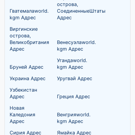
острова,
Гватемалаworld.
СоединенныеШтаты
kgm Адрес
Адрес
Виргинские
острова,
Великобритания
Венесуэлаworld.
Адрес
kgm Адрес
Угандаworld.
Бруней Адрес
kgm Адрес
Украина Адрес
Уругвай Адрес
Узбекистан
Адрес
Греция Адрес
Новая
Каледония
Венгрияworld.
Адрес
kgm Адрес
Сирия Адрес
Ямайка Адрес