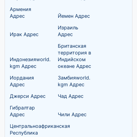
Армения
Адрес
Йемен Адрес
Израиль
Ирак Адрес
Адрес
Британская
территория в
Индонезияworld.
Индийском
kgm Адрес
океане Адрес
Иордания
Замбияworld.
Адрес
kgm Адрес
Джерси Адрес
Чад Адрес
Гибралтар
Адрес
Чили Адрес
Центральноафриканская
Республика