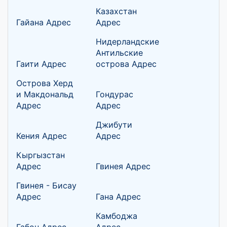
Казахстан
Гайана Адрес
Адрес
Нидерландские
Антильские
Гаити Адрес
острова Адрес
Острова Херд
и Макдональд
Гондурас
Адрес
Адрес
Джибути
Кения Адрес
Адрес
Кыргызстан
Адрес
Гвинея Адрес
Гвинея - Бисау
Адрес
Гана Адрес
Камбоджа
Габон Адрес
Адрес