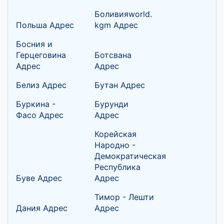
Боливияworld.
Польша Адрес
kgm Адрес
Босния и
Герцеговина
Ботсвана
Адрес
Адрес
Белиз Адрес
Бутан Адрес
Буркина -
Бурунди
Фасо Адрес
Адрес
Корейская
Народно -
Демократическая
Республика
Буве Адрес
Адрес
Тимор - Лешти
Дания Адрес
Адрес