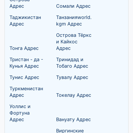
Адрес
Сомали Адрес
Таджикистан
Танзанияworld.
Адрес
kgm Адрес
Острова Тёркс
и Кайкос
Тонга Адрес
Адрес
Тристан - да -
Тринидад и
Кунья Адрес
Тобаго Адрес
Тунис Адрес
Тувалу Адрес
Туркменистан
Адрес
Токелау Адрес
Уоллис и
Фортуна
Адрес
Вануату Адрес
Виргинские