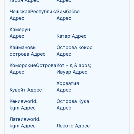
ЧешскаяРеспублика
Зимбабве
Адрес
Адрес
Камерун
Адрес
Катар Адрес
Каймановы
Острова Кокос
острова Адрес
Адрес
КоморскиеОстрова
Кот - д & apos;
Адрес
Ивуар Адрес
Хорватия
Кувейт Адрес
Адрес
Кенияworld.
Острова Кука
kgm Адрес
Адрес
Латвияworld.
kgm Адрес
Лесото Адрес