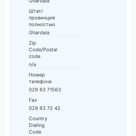
Ghardaia
Штат/
провинция
полностью
Ghardaia
Zip
Code/Postal
code
n/a
Номер
телефона
029 83 71563
Fax
029 83 72 42
Country
Dialing
Code