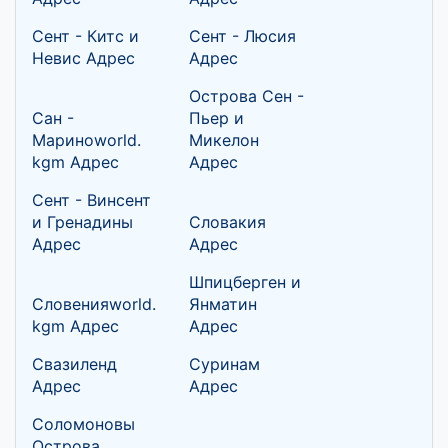
Сент - Китс и
Сент - Люсия
Невис Адрес
Адрес
Острова Сен -
Сан -
Пьер и
Мариноworld.
Микелон
kgm Адрес
Адрес
Сент - Винсент
и Гренадины
Словакия
Адрес
Адрес
Шпицберген и
Словенияworld.
Янматин
kgm Адрес
Адрес
Свазиленд
Суринам
Адрес
Адрес
Соломоновы
Острова