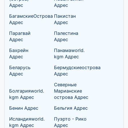
Адрес
Адрес
БагамскиеОстрова
Пакистан
Адрес
Адрес
Парагвай
Палестина
Адрес
Адрес
Бахрейн
Панамаworld.
Адрес
kgm Адрес
Беларусь
Бермудскиеострова
Адрес
Адрес
Северные
Болгарияworld.
Марианские
kgm Адрес
острова Адрес
Бенин Адрес
Бельгия Адрес
Исландияworld.
Пуэрто - Рико
kgm Адрес
Адрес