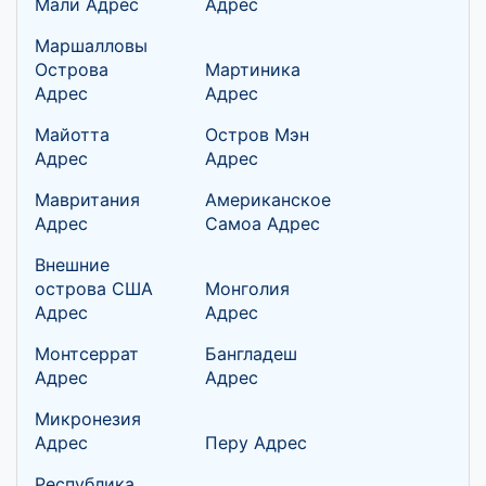
Мали Адрес
Адрес
Маршалловы
Острова
Мартиника
Адрес
Адрес
Майотта
Остров Мэн
Адрес
Адрес
Мавритания
Американское
Адрес
Самоа Адрес
Внешние
острова США
Монголия
Адрес
Адрес
Монтсеррат
Бангладеш
Адрес
Адрес
Микронезия
Адрес
Перу Адрес
Республика