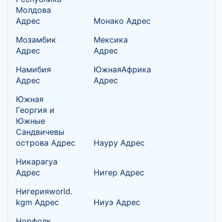
Молдова
Адрес
Монако Адрес
Мозамбик
Мексика
Адрес
Адрес
Намибия
ЮжнаяАфрика
Адрес
Адрес
Южная
Георгия и
Южные
Сандвичевы
острова Адрес
Науру Адрес
Никарагуа
Адрес
Нигер Адрес
Нигерияworld.
kgm Адрес
Ниуэ Адрес
Норфолк