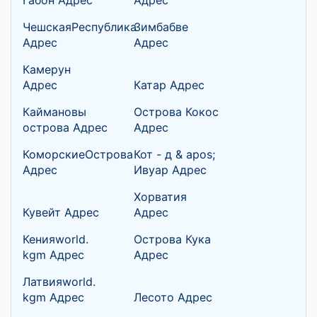
ЧешскаяРеспублика
Зимбабве
Адрес
Адрес
Камерун
Адрес
Катар Адрес
Каймановы
Острова Кокос
острова Адрес
Адрес
КоморскиеОстрова
Кот - д & apos;
Адрес
Ивуар Адрес
Хорватия
Кувейт Адрес
Адрес
Кенияworld.
Острова Кука
kgm Адрес
Адрес
Латвияworld.
kgm Адрес
Лесото Адрес