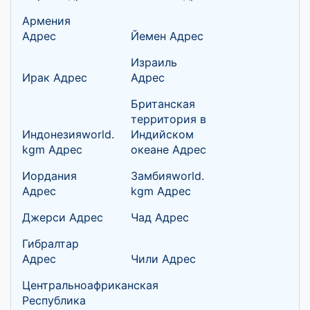
Армения
Адрес
Йемен Адрес
Израиль
Ирак Адрес
Адрес
Британская
территория в
Индонезияworld.
Индийском
kgm Адрес
океане Адрес
Иордания
Замбияworld.
Адрес
kgm Адрес
Джерси Адрес
Чад Адрес
Гибралтар
Адрес
Чили Адрес
Центральноафриканская
Республика