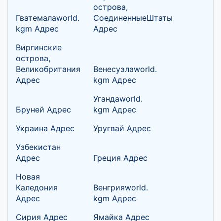
острова,
Гватемалаworld.
СоединенныеШтаты
kgm Адрес
Адрес
Виргинские
острова,
Великобритания
Венесуэлаworld.
Адрес
kgm Адрес
Угандаworld.
Бруней Адрес
kgm Адрес
Украина Адрес
Уругвай Адрес
Узбекистан
Адрес
Греция Адрес
Новая
Каледония
Венгрияworld.
Адрес
kgm Адрес
Сирия Адрес
Ямайка Адрес