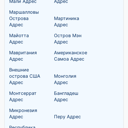
Мали Адрес
Адрес
Маршалловы
Острова
Мартиника
Адрес
Адрес
Майотта
Остров Мэн
Адрес
Адрес
Мавритания
Американское
Адрес
Самоа Адрес
Внешние
острова США
Монголия
Адрес
Адрес
Монтсеррат
Бангладеш
Адрес
Адрес
Микронезия
Адрес
Перу Адрес
Республика