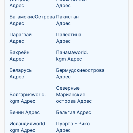
Адрес
Адрес
БагамскиеОстрова
Пакистан
Адрес
Адрес
Парагвай
Палестина
Адрес
Адрес
Бахрейн
Панамаworld.
Адрес
kgm Адрес
Беларусь
Бермудскиеострова
Адрес
Адрес
Северные
Болгарияworld.
Марианские
kgm Адрес
острова Адрес
Бенин Адрес
Бельгия Адрес
Исландияworld.
Пуэрто - Рико
kgm Адрес
Адрес