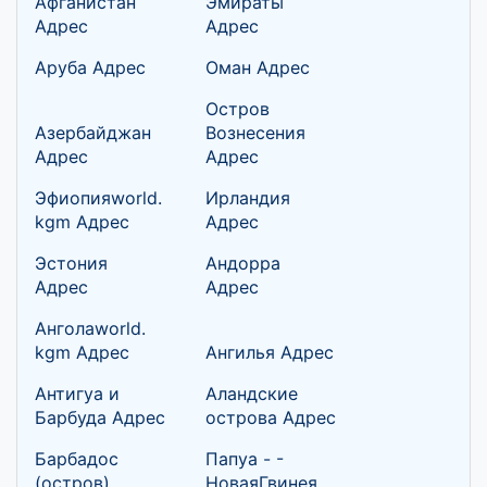
Афганистан
Эмираты
Адрес
Адрес
Аруба Адрес
Оман Адрес
Остров
Азербайджан
Вознесения
Адрес
Адрес
Эфиопияworld.
Ирландия
kgm Адрес
Адрес
Эстония
Андорра
Адрес
Адрес
Анголаworld.
kgm Адрес
Ангилья Адрес
Антигуа и
Аландские
Барбуда Адрес
острова Адрес
Барбадос
Папуа - -
(остров)
НоваяГвинея