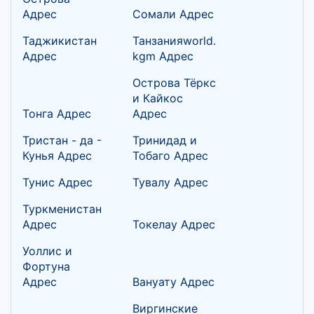
Адрес
Сомали Адрес
Таджикистан
Танзанияworld.
Адрес
kgm Адрес
Острова Тёркс
и Кайкос
Тонга Адрес
Адрес
Тристан - да -
Тринидад и
Кунья Адрес
Тобаго Адрес
Тунис Адрес
Тувалу Адрес
Туркменистан
Адрес
Токелау Адрес
Уоллис и
Фортуна
Адрес
Вануату Адрес
Виргинские