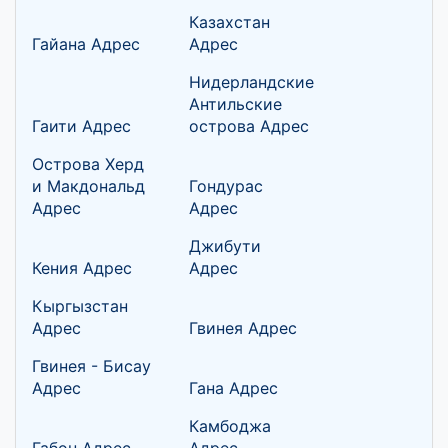
Казахстан
Гайана Адрес
Адрес
Нидерландские
Антильские
Гаити Адрес
острова Адрес
Острова Херд
и Макдональд
Гондурас
Адрес
Адрес
Джибути
Кения Адрес
Адрес
Кыргызстан
Адрес
Гвинея Адрес
Гвинея - Бисау
Адрес
Гана Адрес
Камбоджа
Габон Адрес
Адрес