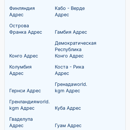
Финляндия
Кабо - Верде
Адрес
Адрес
Острова
Франка Адрес
Гамбия Адрес
Демократическая
Республика
Конго Адрес
Конго Адрес
Колумбия
Коста - Рика
Адрес
Адрес
Гренадаworld.
Гернси Адрес
kgm Адрес
Гренландияworld.
kgm Адрес
Куба Адрес
Гваделупа
Адрес
Гуам Адрес