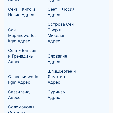
Сент - Китс и
Сент - Люсия
Невис Адрес
Адрес
Острова Сен -
Сан -
Пьер и
Мариноworld.
Микелон
kgm Адрес
Адрес
Сент - Винсент
и Гренадины
Словакия
Адрес
Адрес
Шпицберген и
Словенияworld.
Янматин
kgm Адрес
Адрес
Свазиленд
Суринам
Адрес
Адрес
Соломоновы
Острова