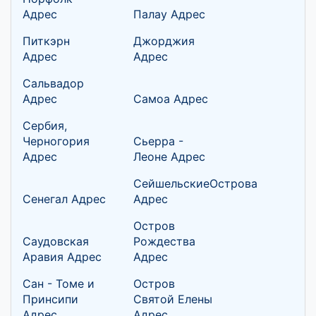
Адрес
Палау Адрес
Питкэрн
Джорджия
Адрес
Адрес
Сальвадор
Адрес
Самоа Адрес
Сербия,
Черногория
Сьерра -
Адрес
Леоне Адрес
СейшельскиеОстрова
Сенегал Адрес
Адрес
Остров
Саудовская
Рождества
Аравия Адрес
Адрес
Сан - Томе и
Остров
Принсипи
Святой Елены
Адрес
Адрес