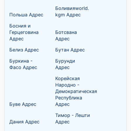
Боливияworld.
Польша Адрес
kgm Адрес
Босния и
Герцеговина
Ботсвана
Адрес
Адрес
Белиз Адрес
Бутан Адрес
Буркина -
Бурунди
Фасо Адрес
Адрес
Корейская
Народно -
Демократическая
Республика
Буве Адрес
Адрес
Тимор - Лешти
Дания Адрес
Адрес