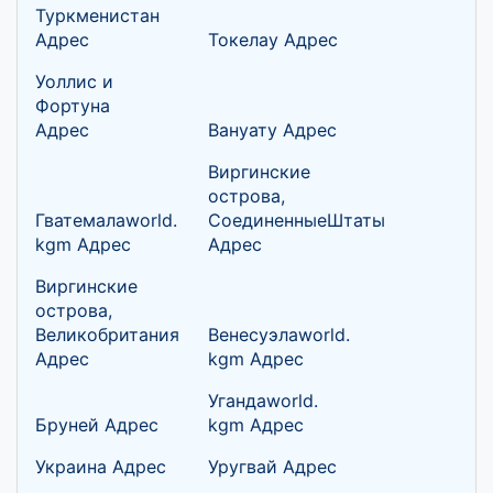
Туркменистан
Адрес
Токелау Адрес
Уоллис и
Фортуна
Адрес
Вануату Адрес
Виргинские
острова,
Гватемалаworld.
СоединенныеШтаты
kgm Адрес
Адрес
Виргинские
острова,
Великобритания
Венесуэлаworld.
Адрес
kgm Адрес
Угандаworld.
Бруней Адрес
kgm Адрес
Украина Адрес
Уругвай Адрес