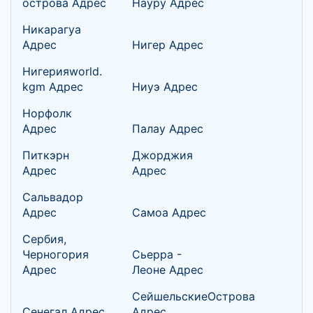
острова Адрес
Науру Адрес
Никарагуа
Адрес
Нигер Адрес
Нигерияworld.
kgm Адрес
Ниуэ Адрес
Норфолк
Адрес
Палау Адрес
Питкэрн
Джорджия
Адрес
Адрес
Сальвадор
Адрес
Самоа Адрес
Сербия,
Черногория
Сьерра -
Адрес
Леоне Адрес
СейшельскиеОстрова
Сенегал Адрес
Адрес