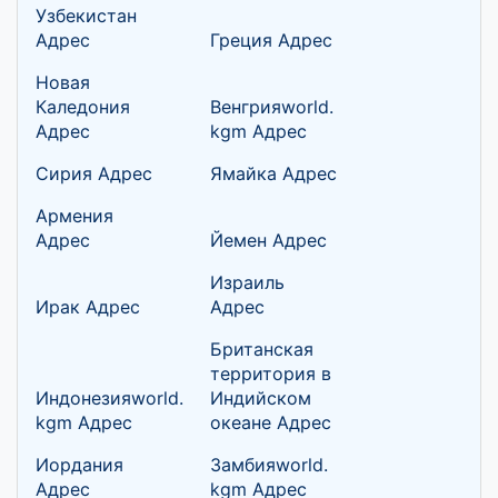
Узбекистан
Адрес
Греция Адрес
Новая
Каледония
Венгрияworld.
Адрес
kgm Адрес
Сирия Адрес
Ямайка Адрес
Армения
Адрес
Йемен Адрес
Израиль
Ирак Адрес
Адрес
Британская
территория в
Индонезияworld.
Индийском
kgm Адрес
океане Адрес
Иордания
Замбияworld.
Адрес
kgm Адрес