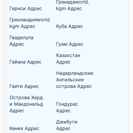
Гренадаworld.
Гернси Адрес
kgm Адрес
Гренландияworld.
kgm Адрес
Куба Адрес
Гваделупа
Адрес
Гуам Адрес
Казахстан
Гайана Адрес
Адрес
Нидерландские
Антильские
Гаити Адрес
острова Адрес
Острова Херд
и Макдональд
Гондурас
Адрес
Адрес
Джибути
Кения Адрес
Адрес