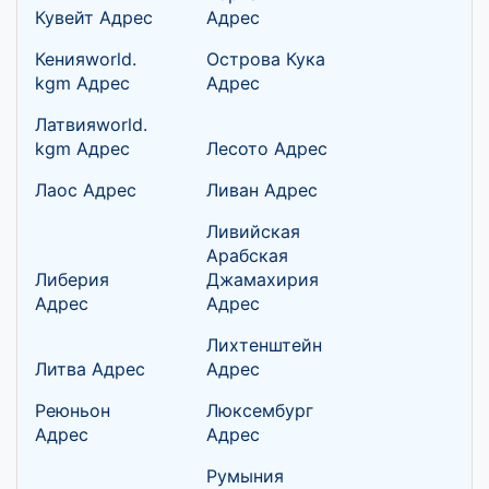
Кувейт Адрес
Адрес
Кенияworld.
Острова Кука
kgm Адрес
Адрес
Латвияworld.
kgm Адрес
Лесото Адрес
Лаос Адрес
Ливан Адрес
Ливийская
Арабская
Либерия
Джамахирия
Адрес
Адрес
Лихтенштейн
Литва Адрес
Адрес
Реюньон
Люксембург
Адрес
Адрес
Румыния