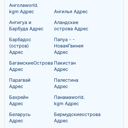
Анголаworld.
kgm Адрес
Ангилья Адрес
Антигуа и
Аландские
Барбуда Адрес
острова Адрес
Барбадос
Папуа - -
(остров)
НоваяГвинея
Адрес
Адрес
БагамскиеОстрова
Пакистан
Адрес
Адрес
Парагвай
Палестина
Адрес
Адрес
Бахрейн
Панамаworld.
Адрес
kgm Адрес
Беларусь
Бермудскиеострова
Адрес
Адрес