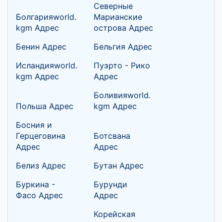
Северные
Болгарияworld.
Марианские
kgm Адрес
острова Адрес
Бенин Адрес
Бельгия Адрес
Исландияworld.
Пуэрто - Рико
kgm Адрес
Адрес
Боливияworld.
Польша Адрес
kgm Адрес
Босния и
Герцеговина
Ботсвана
Адрес
Адрес
Белиз Адрес
Бутан Адрес
Буркина -
Бурунди
Фасо Адрес
Адрес
Корейская