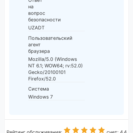
Ответ
на
вопрос
безопасности
UZADT
Пользовательский
агент
браузера
Mozilla/5.0 (Windows
NT 6.1; WOW64; rv:52.0)
Gecko/20100101
Firefox/52.0
Система
Windows 7
Рейтинг обслуживания:
счет: 4.4