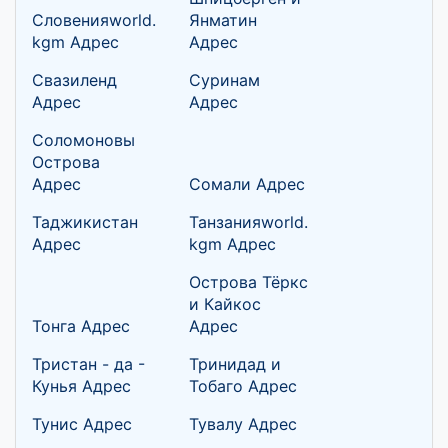
Словенияworld.
Янматин
kgm Адрес
Адрес
Свазиленд
Суринам
Адрес
Адрес
Соломоновы
Острова
Адрес
Сомали Адрес
Таджикистан
Танзанияworld.
Адрес
kgm Адрес
Острова Тёркс
и Кайкос
Тонга Адрес
Адрес
Тристан - да -
Тринидад и
Кунья Адрес
Тобаго Адрес
Тунис Адрес
Тувалу Адрес