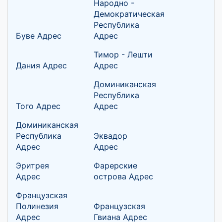
Народно -
Демократическая
Республика
Буве Адрес
Адрес
Тимор - Лешти
Дания Адрес
Адрес
Доминиканская
Республика
Того Адрес
Адрес
Доминиканская
Республика
Эквадор
Адрес
Адрес
Эритрея
Фарерские
Адрес
острова Адрес
Французская
Полинезия
Французская
Адрес
Гвиана Адрес