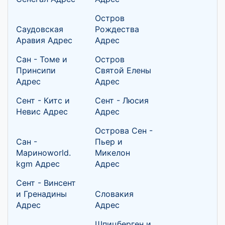
Остров
Саудовская
Рождества
Аравия Адрес
Адрес
Сан - Томе и
Остров
Принсипи
Святой Елены
Адрес
Адрес
Сент - Китс и
Сент - Люсия
Невис Адрес
Адрес
Острова Сен -
Сан -
Пьер и
Мариноworld.
Микелон
kgm Адрес
Адрес
Сент - Винсент
и Гренадины
Словакия
Адрес
Адрес
Шпицберген и