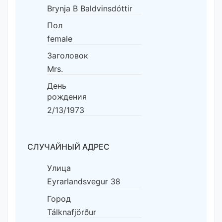
Brynja B Baldvinsdóttir
Пол
female
Заголовок
Mrs.
День
рождения
2/13/1973
СЛУЧАЙНЫЙ АДРЕС
Улица
Eyrarlandsvegur 38
Город
Tálknafjörður