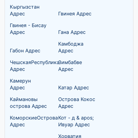
Кыргызстан
Адрес
Гвинея Адрес
Гвинея - Бисау
Адрес
Гана Адрес
Камбоджа
Габон Адрес
Адрес
ЧешскаяРеспублика
Зимбабве
Адрес
Адрес
Камерун
Адрес
Катар Адрес
Каймановы
Острова Кокос
острова Адрес
Адрес
КоморскиеОстрова
Кот - д & apos;
Адрес
Ивуар Адрес
Хорватия