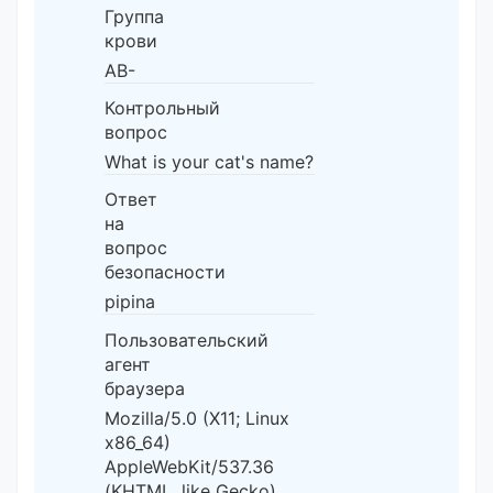
Группа
крови
AB-
Контрольный
вопрос
What is your cat's name?
Ответ
на
вопрос
безопасности
pipina
Пользовательский
агент
браузера
Mozilla/5.0 (X11; Linux
x86_64)
AppleWebKit/537.36
(KHTML, like Gecko)