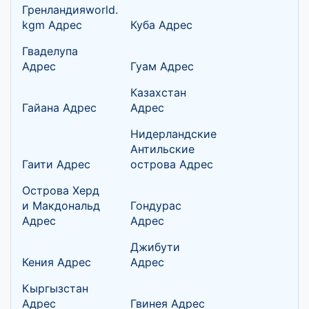
Гренландияworld.
kgm Адрес
Куба Адрес
Гваделупа
Адрес
Гуам Адрес
Казахстан
Гайана Адрес
Адрес
Нидерландские
Антильские
Гаити Адрес
острова Адрес
Острова Херд
и Макдональд
Гондурас
Адрес
Адрес
Джибути
Кения Адрес
Адрес
Кыргызстан
Адрес
Гвинея Адрес