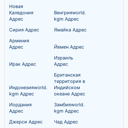
Новая
Каледония
Венгрияworld.
Адрес
kgm Адрес
Сирия Адрес
Ямайка Адрес
Армения
Адрес
Йемен Адрес
Израиль
Ирак Адрес
Адрес
Британская
территория в
Индонезияworld.
Индийском
kgm Адрес
океане Адрес
Иордания
Замбияworld.
Адрес
kgm Адрес
Джерси Адрес
Чад Адрес