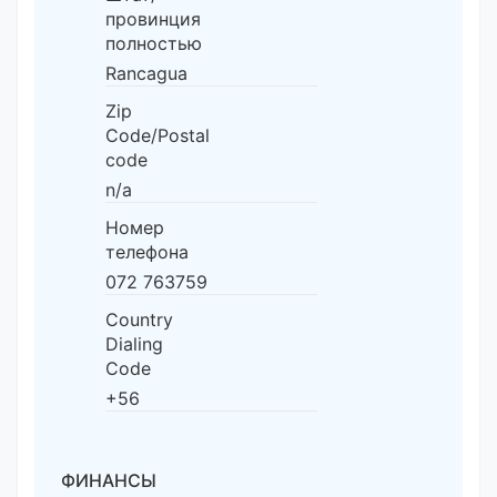
провинция
полностью
Rancagua
Zip
Code/Postal
code
n/a
Номер
телефона
072 763759
Country
Dialing
Code
+56
ФИНАНСЫ