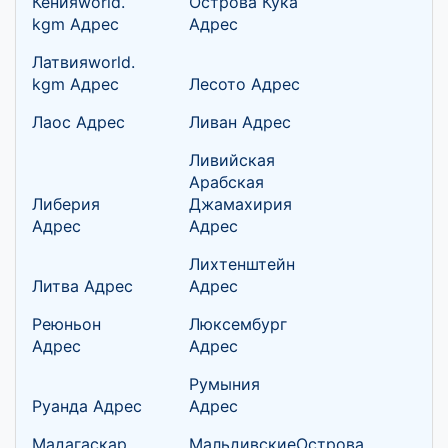
Кенияworld.
Острова Кука
kgm Адрес
Адрес
Латвияworld.
kgm Адрес
Лесото Адрес
Лаос Адрес
Ливан Адрес
Ливийская
Арабская
Либерия
Джамахирия
Адрес
Адрес
Лихтенштейн
Литва Адрес
Адрес
Реюньон
Люксембург
Адрес
Адрес
Румыния
Руанда Адрес
Адрес
Мадагаскар
МальдивскиеОстрова