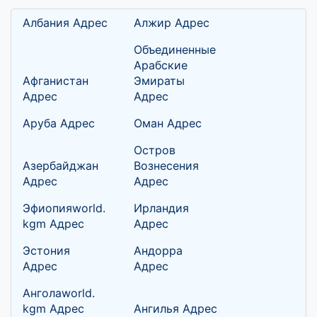
Албания Адрес
Алжир Адрес
Объединенные
Арабские
Афганистан
Эмираты
Адрес
Адрес
Аруба Адрес
Оман Адрес
Остров
Азербайджан
Вознесения
Адрес
Адрес
Эфиопияworld.
Ирландия
kgm Адрес
Адрес
Эстония
Андорра
Адрес
Адрес
Анголаworld.
kgm Адрес
Ангилья Адрес