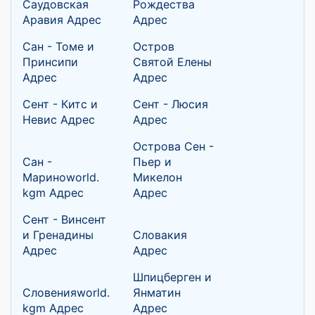
Саудовская
Рождества
Аравия Адрес
Адрес
Сан - Томе и
Остров
Принсипи
Святой Елены
Адрес
Адрес
Сент - Китс и
Сент - Люсия
Невис Адрес
Адрес
Острова Сен -
Сан -
Пьер и
Мариноworld.
Микелон
kgm Адрес
Адрес
Сент - Винсент
и Гренадины
Словакия
Адрес
Адрес
Шпицберген и
Словенияworld.
Янматин
kgm Адрес
Адрес