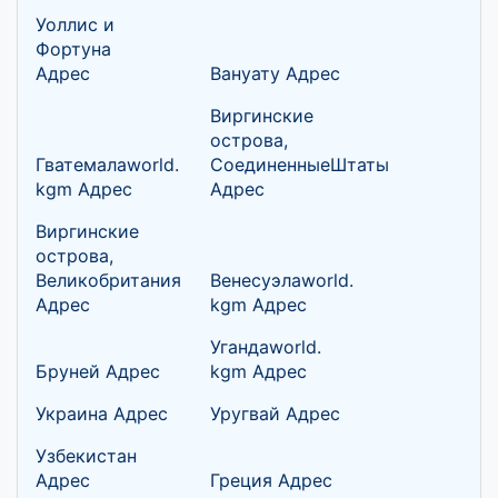
Уоллис и
Фортуна
Адрес
Вануату Адрес
Виргинские
острова,
Гватемалаworld.
СоединенныеШтаты
kgm Адрес
Адрес
Виргинские
острова,
Великобритания
Венесуэлаworld.
Адрес
kgm Адрес
Угандаworld.
Бруней Адрес
kgm Адрес
Украина Адрес
Уругвай Адрес
Узбекистан
Адрес
Греция Адрес