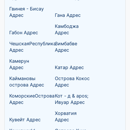
Гвинея - Бисау
Адрес
Гана Адрес
Камбоджа
Габон Адрес
Адрес
ЧешскаяРеспублика
Зимбабве
Адрес
Адрес
Камерун
Адрес
Катар Адрес
Каймановы
Острова Кокос
острова Адрес
Адрес
КоморскиеОстрова
Кот - д & apos;
Адрес
Ивуар Адрес
Хорватия
Кувейт Адрес
Адрес