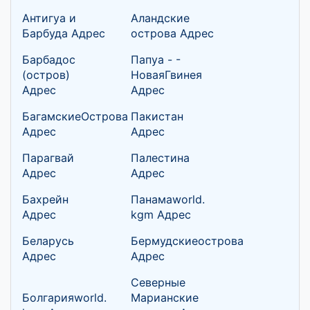
Антигуа и
Аландские
Барбуда Адрес
острова Адрес
Барбадос
Папуа - -
(остров)
НоваяГвинея
Адрес
Адрес
БагамскиеОстрова
Пакистан
Адрес
Адрес
Парагвай
Палестина
Адрес
Адрес
Бахрейн
Панамаworld.
Адрес
kgm Адрес
Беларусь
Бермудскиеострова
Адрес
Адрес
Северные
Болгарияworld.
Марианские