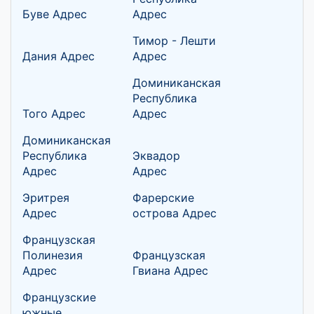
Буве Адрес
Адрес
Тимор - Лешти
Дания Адрес
Адрес
Доминиканская
Республика
Того Адрес
Адрес
Доминиканская
Республика
Эквадор
Адрес
Адрес
Эритрея
Фарерские
Адрес
острова Адрес
Французская
Полинезия
Французская
Адрес
Гвиана Адрес
Французские
южные