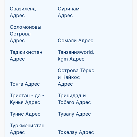
Свазиленд
Суринам
Адрес
Адрес
Соломоновы
Острова
Адрес
Сомали Адрес
Таджикистан
Танзанияworld.
Адрес
kgm Адрес
Острова Тёркс
и Кайкос
Тонга Адрес
Адрес
Тристан - да -
Тринидад и
Кунья Адрес
Тобаго Адрес
Тунис Адрес
Тувалу Адрес
Туркменистан
Адрес
Токелау Адрес