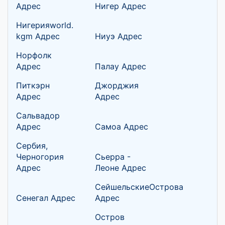
Адрес
Нигер Адрес
Нигерияworld.
kgm Адрес
Ниуэ Адрес
Норфолк
Адрес
Палау Адрес
Питкэрн
Джорджия
Адрес
Адрес
Сальвадор
Адрес
Самоа Адрес
Сербия,
Черногория
Сьерра -
Адрес
Леоне Адрес
СейшельскиеОстрова
Сенегал Адрес
Адрес
Остров