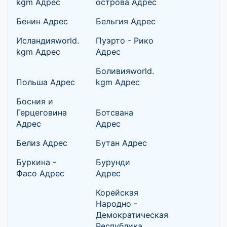
kgm Адрес
острова Адрес
Бенин Адрес
Бельгия Адрес
Исландияworld.
Пуэрто - Рико
kgm Адрес
Адрес
Боливияworld.
Польша Адрес
kgm Адрес
Босния и
Герцеговина
Ботсвана
Адрес
Адрес
Белиз Адрес
Бутан Адрес
Буркина -
Бурунди
Фасо Адрес
Адрес
Корейская
Народно -
Демократическая
Республика