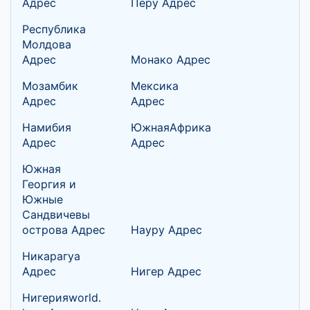
Адрес
Перу Адрес
Республика
Молдова
Адрес
Монако Адрес
Мозамбик
Мексика
Адрес
Адрес
Намибия
ЮжнаяАфрика
Адрес
Адрес
Южная
Георгия и
Южные
Сандвичевы
острова Адрес
Науру Адрес
Никарагуа
Адрес
Нигер Адрес
Нигерияworld.