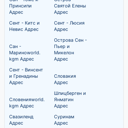
Принсипи
Святой Елены
Адрес
Адрес
Сент - Китс и
Сент - Люсия
Невис Адрес
Адрес
Острова Сен -
Сан -
Пьер и
Мариноworld.
Микелон
kgm Адрес
Адрес
Сент - Винсент
и Гренадины
Словакия
Адрес
Адрес
Шпицберген и
Словенияworld.
Янматин
kgm Адрес
Адрес
Свазиленд
Суринам
Адрес
Адрес