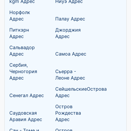
kgm Адрес
Ниуэ Адрес
Норфолк
Адрес
Палау Адрес
Питкэрн
Джорджия
Адрес
Адрес
Сальвадор
Адрес
Самоа Адрес
Сербия,
Черногория
Сьерра -
Адрес
Леоне Адрес
СейшельскиеОстрова
Сенегал Адрес
Адрес
Остров
Саудовская
Рождества
Аравия Адрес
Адрес
Сан - Томе и
Остров