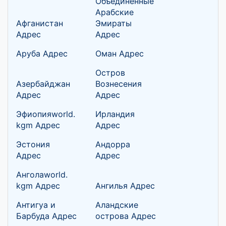
Объединенные
Арабские
Афганистан
Эмираты
Адрес
Адрес
Аруба Адрес
Оман Адрес
Остров
Азербайджан
Вознесения
Адрес
Адрес
Эфиопияworld.
Ирландия
kgm Адрес
Адрес
Эстония
Андорра
Адрес
Адрес
Анголаworld.
kgm Адрес
Ангилья Адрес
Антигуа и
Аландские
Барбуда Адрес
острова Адрес