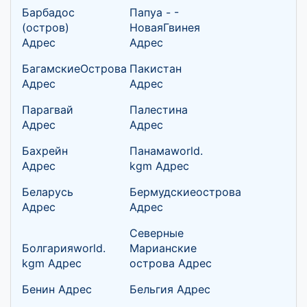
Барбадос
Папуа - -
(остров)
НоваяГвинея
Адрес
Адрес
БагамскиеОстрова
Пакистан
Адрес
Адрес
Парагвай
Палестина
Адрес
Адрес
Бахрейн
Панамаworld.
Адрес
kgm Адрес
Беларусь
Бермудскиеострова
Адрес
Адрес
Северные
Болгарияworld.
Марианские
kgm Адрес
острова Адрес
Бенин Адрес
Бельгия Адрес