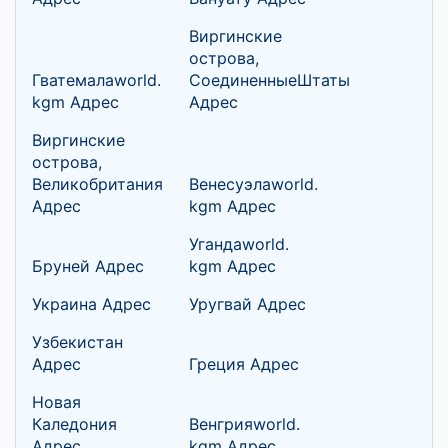
Виргинские
острова,
Гватемалаworld.
СоединенныеШтаты
kgm Адрес
Адрес
Виргинские
острова,
Великобритания
Венесуэлаworld.
Адрес
kgm Адрес
Угандаworld.
Бруней Адрес
kgm Адрес
Украина Адрес
Уругвай Адрес
Узбекистан
Адрес
Греция Адрес
Новая
Каледония
Венгрияworld.
Адрес
kgm Адрес