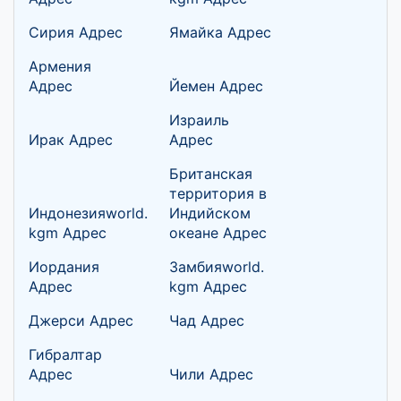
Сирия Адрес
Ямайка Адрес
Армения
Адрес
Йемен Адрес
Израиль
Ирак Адрес
Адрес
Британская
территория в
Индонезияworld.
Индийском
kgm Адрес
океане Адрес
Иордания
Замбияworld.
Адрес
kgm Адрес
Джерси Адрес
Чад Адрес
Гибралтар
Адрес
Чили Адрес