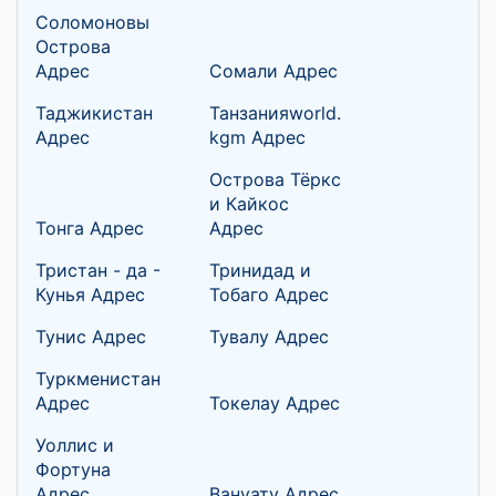
Соломоновы
Острова
Адрес
Сомали Адрес
Таджикистан
Танзанияworld.
Адрес
kgm Адрес
Острова Тёркс
и Кайкос
Тонга Адрес
Адрес
Тристан - да -
Тринидад и
Кунья Адрес
Тобаго Адрес
Тунис Адрес
Тувалу Адрес
Туркменистан
Адрес
Токелау Адрес
Уоллис и
Фортуна
Адрес
Вануату Адрес