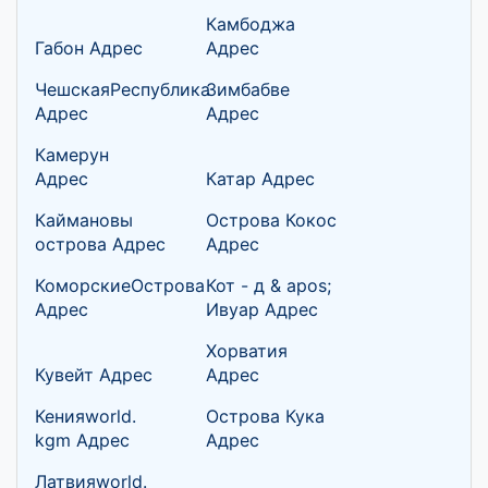
Камбоджа
Габон Адрес
Адрес
ЧешскаяРеспублика
Зимбабве
Адрес
Адрес
Камерун
Адрес
Катар Адрес
Каймановы
Острова Кокос
острова Адрес
Адрес
КоморскиеОстрова
Кот - д & apos;
Адрес
Ивуар Адрес
Хорватия
Кувейт Адрес
Адрес
Кенияworld.
Острова Кука
kgm Адрес
Адрес
Латвияworld.