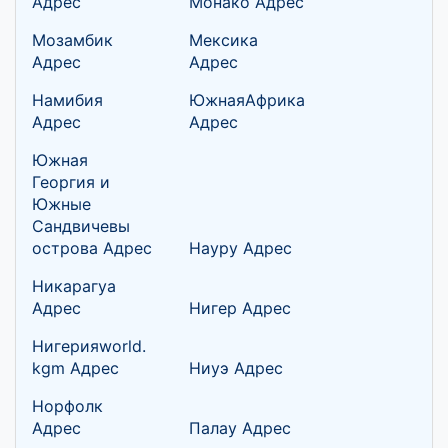
Адрес
Монако Адрес
Мозамбик
Мексика
Адрес
Адрес
Намибия
ЮжнаяАфрика
Адрес
Адрес
Южная
Георгия и
Южные
Сандвичевы
острова Адрес
Науру Адрес
Никарагуа
Адрес
Нигер Адрес
Нигерияworld.
kgm Адрес
Ниуэ Адрес
Норфолк
Адрес
Палау Адрес