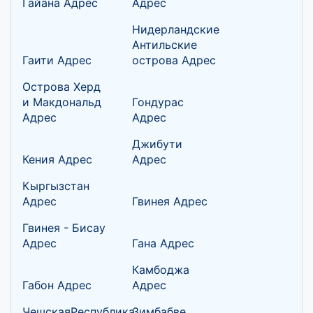
Гайана Адрес
Адрес
Нидерландские
Антильские
Гаити Адрес
острова Адрес
Острова Херд
и Макдональд
Гондурас
Адрес
Адрес
Джибути
Кения Адрес
Адрес
Кыргызстан
Адрес
Гвинея Адрес
Гвинея - Бисау
Адрес
Гана Адрес
Камбоджа
Габон Адрес
Адрес
ЧешскаяРеспублика
Зимбабве