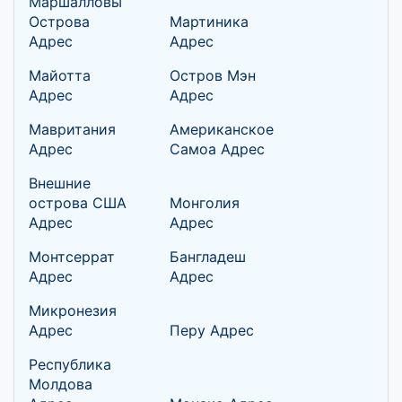
Маршалловы
Острова
Мартиника
Адрес
Адрес
Майотта
Остров Мэн
Адрес
Адрес
Мавритания
Американское
Адрес
Самоа Адрес
Внешние
острова США
Монголия
Адрес
Адрес
Монтсеррат
Бангладеш
Адрес
Адрес
Микронезия
Адрес
Перу Адрес
Республика
Молдова