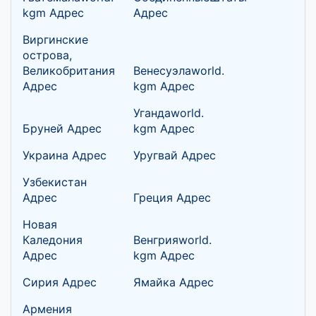
kgm Адрес
Адрес
Виргинские
острова,
Великобритания
Венесуэлаworld.
Адрес
kgm Адрес
Угандаworld.
Бруней Адрес
kgm Адрес
Украина Адрес
Уругвай Адрес
Узбекистан
Адрес
Греция Адрес
Новая
Каледония
Венгрияworld.
Адрес
kgm Адрес
Сирия Адрес
Ямайка Адрес
Армения