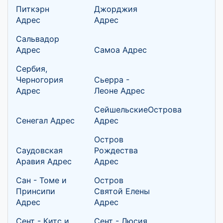
Питкэрн
Джорджия
Адрес
Адрес
Сальвадор
Адрес
Самоа Адрес
Сербия,
Черногория
Сьерра -
Адрес
Леоне Адрес
СейшельскиеОстрова
Сенегал Адрес
Адрес
Остров
Саудовская
Рождества
Аравия Адрес
Адрес
Сан - Томе и
Остров
Принсипи
Святой Елены
Адрес
Адрес
Сент - Китс и
Сент - Люсия