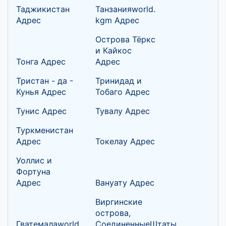
Таджикистан
Танзанияworld.
Адрес
kgm Адрес
Острова Тёркс
и Кайкос
Тонга Адрес
Адрес
Тристан - да -
Тринидад и
Кунья Адрес
Тобаго Адрес
Тунис Адрес
Тувалу Адрес
Туркменистан
Адрес
Токелау Адрес
Уоллис и
Фортуна
Адрес
Вануату Адрес
Виргинские
острова,
Гватемалаworld.
СоединенныеШтаты