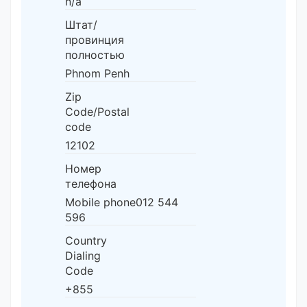
n/a
Штат/
провинция
полностью
Phnom Penh
Zip
Code/Postal
code
12102
Номер
телефона
Mobile phone012 544
596
Country
Dialing
Code
+855