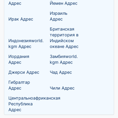
Адрес
Йемен Адрес
Израиль
Ирак Адрес
Адрес
Британская
территория в
Индонезияworld.
Индийском
kgm Адрес
океане Адрес
Иордания
Замбияworld.
Адрес
kgm Адрес
Джерси Адрес
Чад Адрес
Гибралтар
Адрес
Чили Адрес
Центральноафриканская
Республика
Адрес