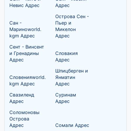
Невис Адрес
Адрес
Острова Сен -
Сан -
Пьер и
Мариноworld.
Микелон
kgm Адрес
Адрес
Сент - Винсент
и Гренадины
Словакия
Адрес
Адрес
Шпицберген и
Словенияworld.
Янматин
kgm Адрес
Адрес
Свазиленд
Суринам
Адрес
Адрес
Соломоновы
Острова
Адрес
Сомали Адрес