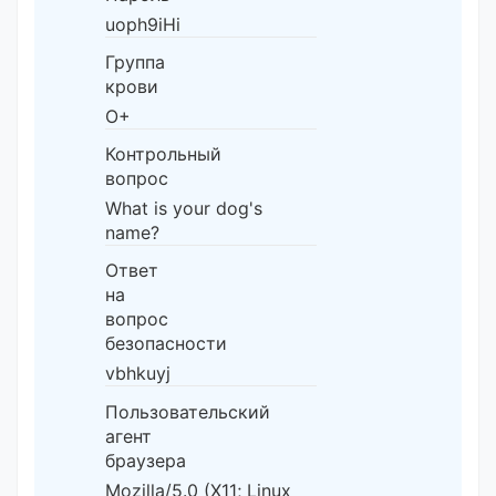
uoph9iHi
Группа
крови
O+
Контрольный
вопрос
What is your dog's
name?
Ответ
на
вопрос
безопасности
vbhkuyj
Пользовательский
агент
браузера
Mozilla/5.0 (X11; Linux