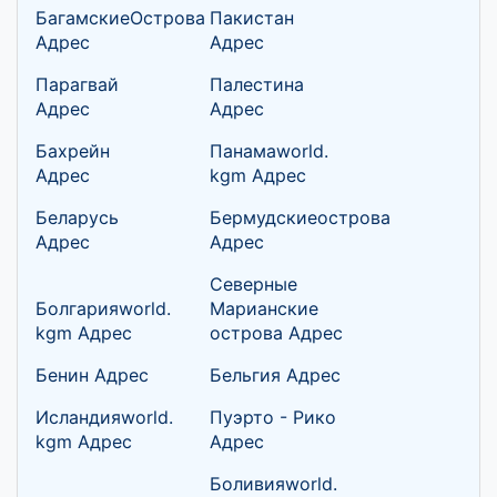
БагамскиеОстрова
Пакистан
Адрес
Адрес
Парагвай
Палестина
Адрес
Адрес
Бахрейн
Панамаworld.
Адрес
kgm Адрес
Беларусь
Бермудскиеострова
Адрес
Адрес
Северные
Болгарияworld.
Марианские
kgm Адрес
острова Адрес
Бенин Адрес
Бельгия Адрес
Исландияworld.
Пуэрто - Рико
kgm Адрес
Адрес
Боливияworld.