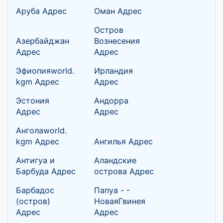
Аруба Адрес
Оман Адрес
Остров
Азербайджан
Вознесения
Адрес
Адрес
Эфиопияworld.
Ирландия
kgm Адрес
Адрес
Эстония
Андорра
Адрес
Адрес
Анголаworld.
kgm Адрес
Ангилья Адрес
Антигуа и
Аландские
Барбуда Адрес
острова Адрес
Барбадос
Папуа - -
(остров)
НоваяГвинея
Адрес
Адрес