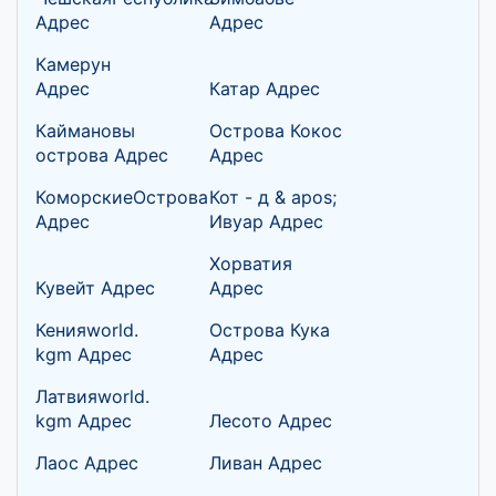
Адрес
Адрес
Камерун
Адрес
Катар Адрес
Каймановы
Острова Кокос
острова Адрес
Адрес
КоморскиеОстрова
Кот - д & apos;
Адрес
Ивуар Адрес
Хорватия
Кувейт Адрес
Адрес
Кенияworld.
Острова Кука
kgm Адрес
Адрес
Латвияworld.
kgm Адрес
Лесото Адрес
Лаос Адрес
Ливан Адрес