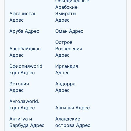
Объединенные
Арабские
Афганистан
Эмираты
Адрес
Адрес
Аруба Адрес
Оман Адрес
Остров
Азербайджан
Вознесения
Адрес
Адрес
Эфиопияworld.
Ирландия
kgm Адрес
Адрес
Эстония
Андорра
Адрес
Адрес
Анголаworld.
kgm Адрес
Ангилья Адрес
Антигуа и
Аландские
Барбуда Адрес
острова Адрес