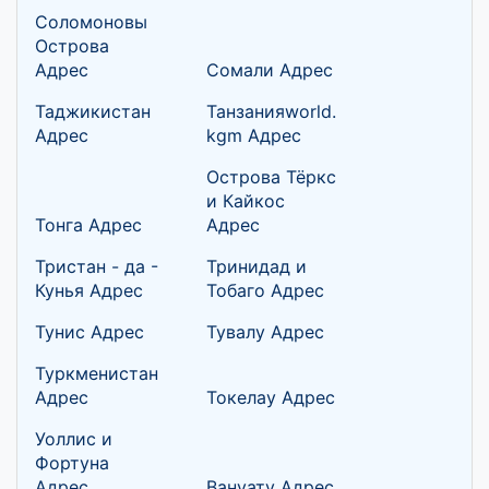
Соломоновы
Острова
Адрес
Сомали Адрес
Таджикистан
Танзанияworld.
Адрес
kgm Адрес
Острова Тёркс
и Кайкос
Тонга Адрес
Адрес
Тристан - да -
Тринидад и
Кунья Адрес
Тобаго Адрес
Тунис Адрес
Тувалу Адрес
Туркменистан
Адрес
Токелау Адрес
Уоллис и
Фортуна
Адрес
Вануату Адрес