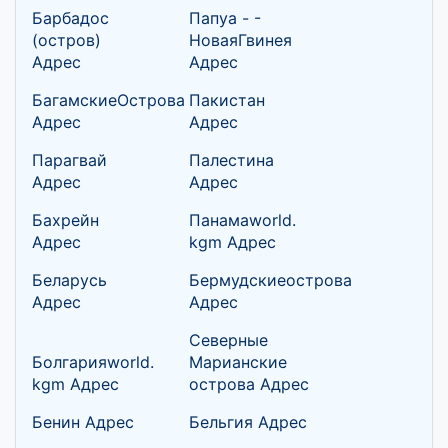
Барбадос
Папуа - -
(остров)
НоваяГвинея
Адрес
Адрес
БагамскиеОстрова
Пакистан
Адрес
Адрес
Парагвай
Палестина
Адрес
Адрес
Бахрейн
Панамаworld.
Адрес
kgm Адрес
Беларусь
Бермудскиеострова
Адрес
Адрес
Северные
Болгарияworld.
Марианские
kgm Адрес
острова Адрес
Бенин Адрес
Бельгия Адрес