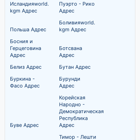
Исландияworld.
Пуэрто - Рико
kgm Адрес
Адрес
Боливияworld.
Польша Адрес
kgm Адрес
Босния и
Герцеговина
Ботсвана
Адрес
Адрес
Белиз Адрес
Бутан Адрес
Буркина -
Бурунди
Фасо Адрес
Адрес
Корейская
Народно -
Демократическая
Республика
Буве Адрес
Адрес
Тимор - Лешти