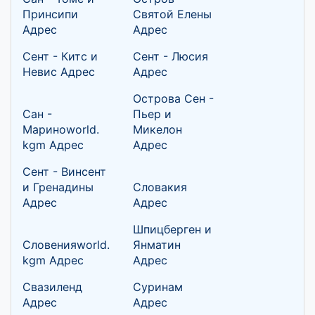
Принсипи
Святой Елены
Адрес
Адрес
Сент - Китс и
Сент - Люсия
Невис Адрес
Адрес
Острова Сен -
Сан -
Пьер и
Мариноworld.
Микелон
kgm Адрес
Адрес
Сент - Винсент
и Гренадины
Словакия
Адрес
Адрес
Шпицберген и
Словенияworld.
Янматин
kgm Адрес
Адрес
Свазиленд
Суринам
Адрес
Адрес