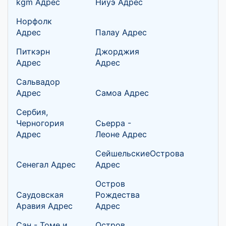
kgm Адрес
Ниуэ Адрес
Норфолк
Адрес
Палау Адрес
Питкэрн
Джорджия
Адрес
Адрес
Сальвадор
Адрес
Самоа Адрес
Сербия,
Черногория
Сьерра -
Адрес
Леоне Адрес
СейшельскиеОстрова
Сенегал Адрес
Адрес
Остров
Саудовская
Рождества
Аравия Адрес
Адрес
Сан - Томе и
Остров