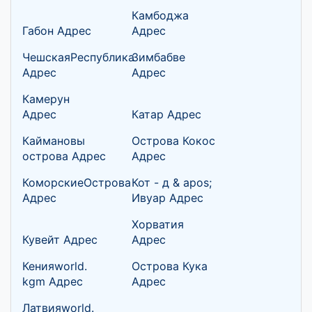
Камбоджа
Габон Адрес
Адрес
ЧешскаяРеспублика
Зимбабве
Адрес
Адрес
Камерун
Адрес
Катар Адрес
Каймановы
Острова Кокос
острова Адрес
Адрес
КоморскиеОстрова
Кот - д & apos;
Адрес
Ивуар Адрес
Хорватия
Кувейт Адрес
Адрес
Кенияworld.
Острова Кука
kgm Адрес
Адрес
Латвияworld.