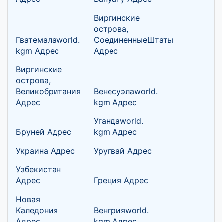
Виргинские
острова,
Гватемалаworld.
СоединенныеШтаты
kgm Адрес
Адрес
Виргинские
острова,
Великобритания
Венесуэлаworld.
Адрес
kgm Адрес
Угандаworld.
Бруней Адрес
kgm Адрес
Украина Адрес
Уругвай Адрес
Узбекистан
Адрес
Греция Адрес
Новая
Каледония
Венгрияworld.
Адрес
kgm Адрес