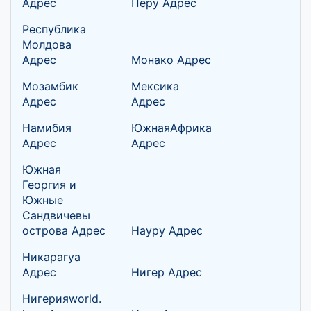
Адрес
Перу Адрес
Республика
Молдова
Адрес
Монако Адрес
Мозамбик
Мексика
Адрес
Адрес
Намибия
ЮжнаяАфрика
Адрес
Адрес
Южная
Георгия и
Южные
Сандвичевы
острова Адрес
Науру Адрес
Никарагуа
Адрес
Нигер Адрес
Нигерияworld.