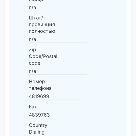
n/a
Штат/
провинция
полностью
n/a
Zip
Code/Postal
code
n/a
Номер
телефона
4819699
Fax
4839763
Country
Dialing