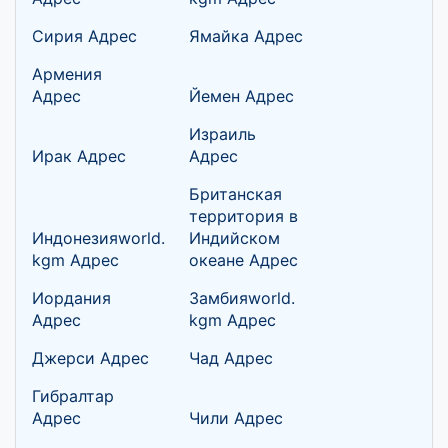
Сирия Адрес
Ямайка Адрес
Армения
Адрес
Йемен Адрес
Израиль
Ирак Адрес
Адрес
Британская
территория в
Индонезияworld.
Индийском
kgm Адрес
океане Адрес
Иордания
Замбияworld.
Адрес
kgm Адрес
Джерси Адрес
Чад Адрес
Гибралтар
Адрес
Чили Адрес