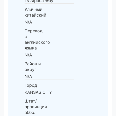
13 Alpaca Way
Уличный
китайский
N/A
Перевод
с
английского
языка
N/A
Район и
округ
N/A
Город
KANSAS CITY
Штат/
провинция
аббр.