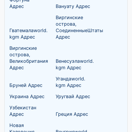
Адрес
Вануату Адрес
Виргинские
острова,
Гватемалаworld.
СоединенныеШтаты
kgm Адрес
Адрес
Виргинские
острова,
Великобритания
Венесуэлаworld.
Адрес
kgm Адрес
Угандаworld.
Бруней Адрес
kgm Адрес
Украина Адрес
Уругвай Адрес
Узбекистан
Адрес
Греция Адрес
Новая
Каледония
Венгрияworld.