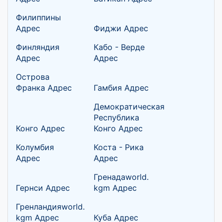
Филиппины
Адрес
Фиджи Адрес
Финляндия
Кабо - Верде
Адрес
Адрес
Острова
Франка Адрес
Гамбия Адрес
Демократическая
Республика
Конго Адрес
Конго Адрес
Колумбия
Коста - Рика
Адрес
Адрес
Гренадаworld.
Гернси Адрес
kgm Адрес
Гренландияworld.
kgm Адрес
Куба Адрес