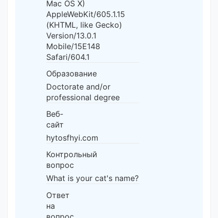
Mac OS X)
AppleWebKit/605.1.15
(KHTML, like Gecko)
Version/13.0.1
Mobile/15E148
Safari/604.1
Образование
Doctorate and/or
professional degree
Веб-
сайт
hytosfhyi.com
Контрольный
вопрос
What is your cat's name?
Ответ
на
вопрос