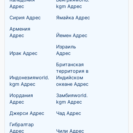
Адрес
kgm Адрес
Сирия Адрес
Ямайка Адрес
Армения
Адрес
Йемен Адрес
Израиль
Ирак Адрес
Адрес
Британская
территория в
Индонезияworld.
Индийском
kgm Адрес
океане Адрес
Иордания
Замбияworld.
Адрес
kgm Адрес
Джерси Адрес
Чад Адрес
Гибралтар
Адрес
Чили Адрес