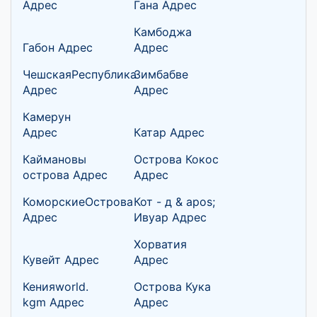
Адрес
Гана Адрес
Камбоджа
Габон Адрес
Адрес
ЧешскаяРеспублика
Зимбабве
Адрес
Адрес
Камерун
Адрес
Катар Адрес
Каймановы
Острова Кокос
острова Адрес
Адрес
КоморскиеОстрова
Кот - д & apos;
Адрес
Ивуар Адрес
Хорватия
Кувейт Адрес
Адрес
Кенияworld.
Острова Кука
kgm Адрес
Адрес