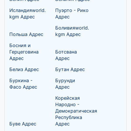
Исландияworld.
Пуэрто - Рико
kgm Адрес
Адрес
Боливияworld.
Польша Адрес
kgm Адрес
Босния и
Герцеговина
Ботсвана
Адрес
Адрес
Белиз Адрес
Бутан Адрес
Буркина -
Бурунди
Фасо Адрес
Адрес
Корейская
Народно -
Демократическая
Республика
Буве Адрес
Адрес