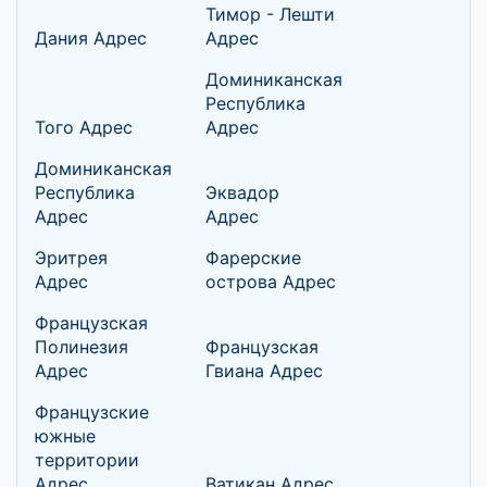
Тимор - Лешти
Дания Адрес
Адрес
Доминиканская
Республика
Того Адрес
Адрес
Доминиканская
Республика
Эквадор
Адрес
Адрес
Эритрея
Фарерские
Адрес
острова Адрес
Французская
Полинезия
Французская
Адрес
Гвиана Адрес
Французские
южные
территории
Адрес
Ватикан Адрес