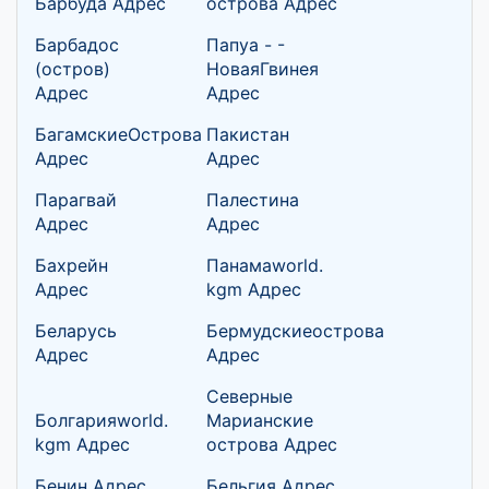
Барбуда Адрес
острова Адрес
Барбадос
Папуа - -
(остров)
НоваяГвинея
Адрес
Адрес
БагамскиеОстрова
Пакистан
Адрес
Адрес
Парагвай
Палестина
Адрес
Адрес
Бахрейн
Панамаworld.
Адрес
kgm Адрес
Беларусь
Бермудскиеострова
Адрес
Адрес
Северные
Болгарияworld.
Марианские
kgm Адрес
острова Адрес
Бенин Адрес
Бельгия Адрес