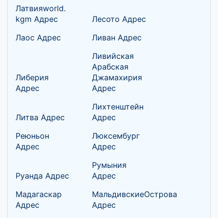
Латвияworld.
kgm Адрес
Лесото Адрес
Лаос Адрес
Ливан Адрес
Ливийская
Арабская
Либерия
Джамахирия
Адрес
Адрес
Лихтенштейн
Литва Адрес
Адрес
Реюньон
Люксембург
Адрес
Адрес
Румыния
Руанда Адрес
Адрес
Мадагаскар
МальдивскиеОстрова
Адрес
Адрес