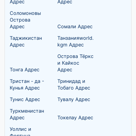
Адрес
Адрес
Соломоновы
Острова
Адрес
Сомали Адрес
Таджикистан
Танзанияworld.
Адрес
kgm Адрес
Острова Тёркс
и Кайкос
Тонга Адрес
Адрес
Тристан - да -
Тринидад и
Кунья Адрес
Тобаго Адрес
Тунис Адрес
Тувалу Адрес
Туркменистан
Адрес
Токелау Адрес
Уоллис и
Фортуна