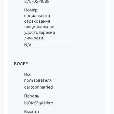
375-03-1088
Номер
социального
страхования
(национальное
удостоверение
личности)
N/A
БОЛЕЕ
Имя
пользователя
cartoonharried
Пароль
bjOKK3qAHhrc
Высота