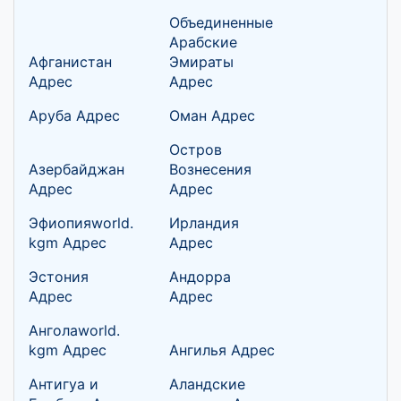
Объединенные
Арабские
Афганистан
Эмираты
Адрес
Адрес
Аруба Адрес
Оман Адрес
Остров
Азербайджан
Вознесения
Адрес
Адрес
Эфиопияworld.
Ирландия
kgm Адрес
Адрес
Эстония
Андорра
Адрес
Адрес
Анголаworld.
kgm Адрес
Ангилья Адрес
Антигуа и
Аландские