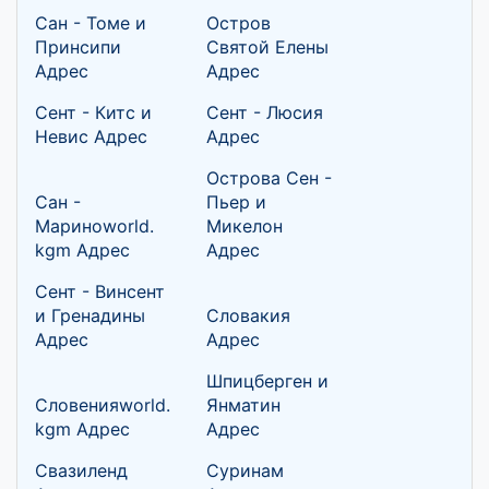
Сан - Томе и
Остров
Принсипи
Святой Елены
Адрес
Адрес
Сент - Китс и
Сент - Люсия
Невис Адрес
Адрес
Острова Сен -
Сан -
Пьер и
Мариноworld.
Микелон
kgm Адрес
Адрес
Сент - Винсент
и Гренадины
Словакия
Адрес
Адрес
Шпицберген и
Словенияworld.
Янматин
kgm Адрес
Адрес
Свазиленд
Суринам