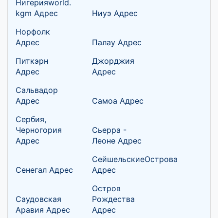
Нигерияworld.
kgm Адрес
Ниуэ Адрес
Норфолк
Адрес
Палау Адрес
Питкэрн
Джорджия
Адрес
Адрес
Сальвадор
Адрес
Самоа Адрес
Сербия,
Черногория
Сьерра -
Адрес
Леоне Адрес
СейшельскиеОстрова
Сенегал Адрес
Адрес
Остров
Саудовская
Рождества
Аравия Адрес
Адрес