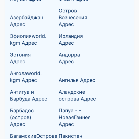
Остров
Азербайджан
Вознесения
Адрес
Адрес
Эфиопияworld.
Ирландия
kgm Адрес
Адрес
Эстония
Андорра
Адрес
Адрес
Анголаworld.
kgm Адрес
Ангилья Адрес
Антигуа и
Аландские
Барбуда Адрес
острова Адрес
Барбадос
Папуа - -
(остров)
НоваяГвинея
Адрес
Адрес
БагамскиеОстрова
Пакистан