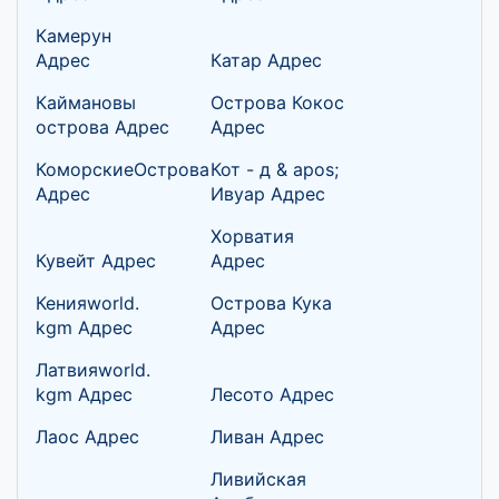
Камерун
Адрес
Катар Адрес
Каймановы
Острова Кокос
острова Адрес
Адрес
КоморскиеОстрова
Кот - д & apos;
Адрес
Ивуар Адрес
Хорватия
Кувейт Адрес
Адрес
Кенияworld.
Острова Кука
kgm Адрес
Адрес
Латвияworld.
kgm Адрес
Лесото Адрес
Лаос Адрес
Ливан Адрес
Ливийская