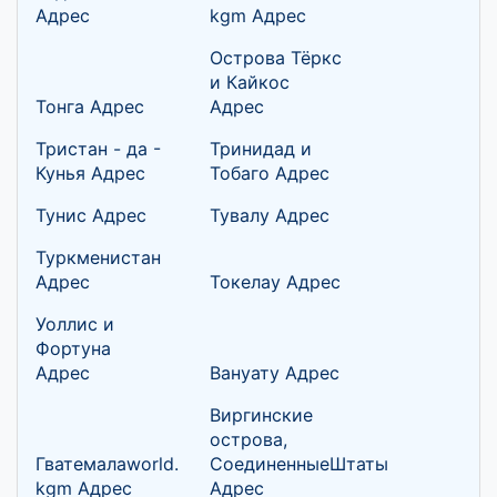
Адрес
kgm Адрес
Острова Тёркс
и Кайкос
Тонга Адрес
Адрес
Тристан - да -
Тринидад и
Кунья Адрес
Тобаго Адрес
Тунис Адрес
Тувалу Адрес
Туркменистан
Адрес
Токелау Адрес
Уоллис и
Фортуна
Адрес
Вануату Адрес
Виргинские
острова,
Гватемалаworld.
СоединенныеШтаты
kgm Адрес
Адрес