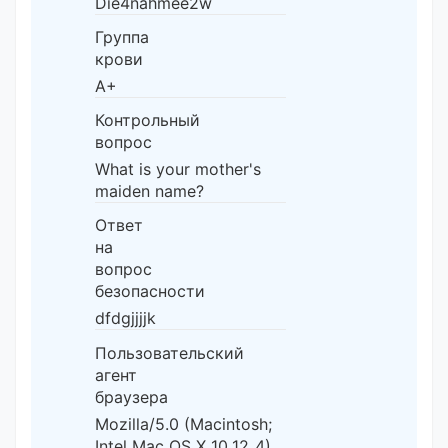
Die4nahmee2w
Группа
крови
A+
Контрольный
вопрос
What is your mother's
maiden name?
Ответ
на
вопрос
безопасности
dfdgjjjjk
Пользовательский
агент
браузера
Mozilla/5.0 (Macintosh;
Intel Mac OS X 10_12_4)