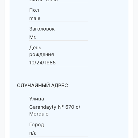
Пол
male
Заголовок
Mr.
День
рождения
10/24/1985
СЛУЧАЙНЫЙ АДРЕС
Улица
Carandayty N° 670 c/
Morquio
Город
n/a