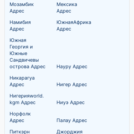
Мозамбик
Мексика
Адрес
Адрес
Намибия
ЮжнаяАфрика
Адрес
Адрес
Южная
Георгия и
Южные
Сандвичевы
острова Адрес
Науру Адрес
Никарагуа
Адрес
Нигер Адрес
Нигерияworld.
kgm Адрес
Ниуэ Адрес
Норфолк
Адрес
Палау Адрес
Питкэрн
Джорджия