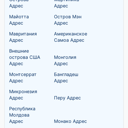
Адрес
Адрес
Майотта
Остров Мэн
Адрес
Адрес
Мавритания
Американское
Адрес
Самоа Адрес
Внешние
острова США
Монголия
Адрес
Адрес
Монтсеррат
Бангладеш
Адрес
Адрес
Микронезия
Адрес
Перу Адрес
Республика
Молдова
Адрес
Монако Адрес