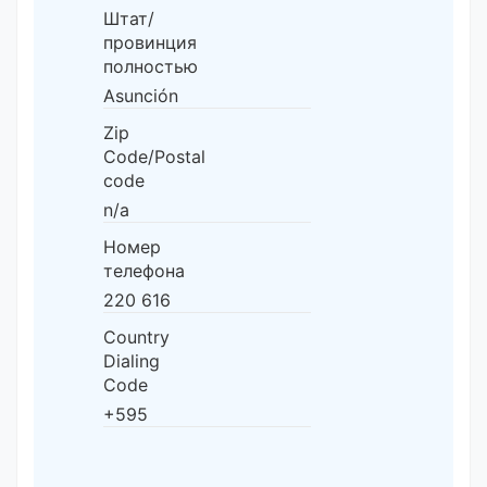
Штат/
провинция
полностью
Asunción
Zip
Code/Postal
code
n/a
Номер
телефона
220 616
Country
Dialing
Code
+595