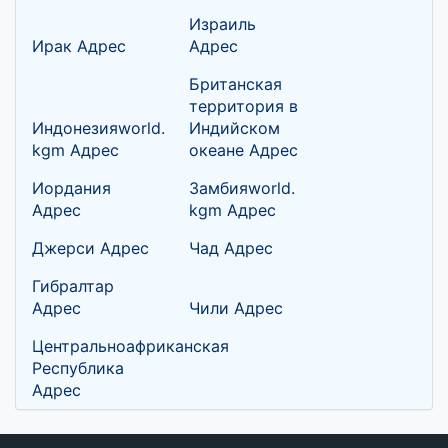
Израиль
Ирак Адрес
Адрес
Британская
территория в
Индонезияworld.
Индийском
kgm Адрес
океане Адрес
Иордания
Замбияworld.
Адрес
kgm Адрес
Джерси Адрес
Чад Адрес
Гибралтар
Адрес
Чили Адрес
Центральноафриканская
Республика
Адрес