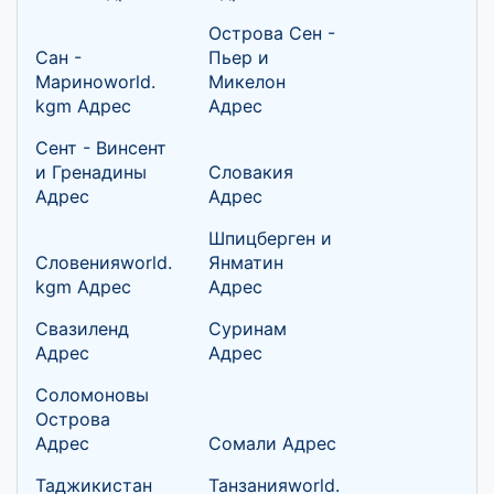
Острова Сен -
Сан -
Пьер и
Мариноworld.
Микелон
kgm Адрес
Адрес
Сент - Винсент
и Гренадины
Словакия
Адрес
Адрес
Шпицберген и
Словенияworld.
Янматин
kgm Адрес
Адрес
Свазиленд
Суринам
Адрес
Адрес
Соломоновы
Острова
Адрес
Сомали Адрес
Таджикистан
Танзанияworld.