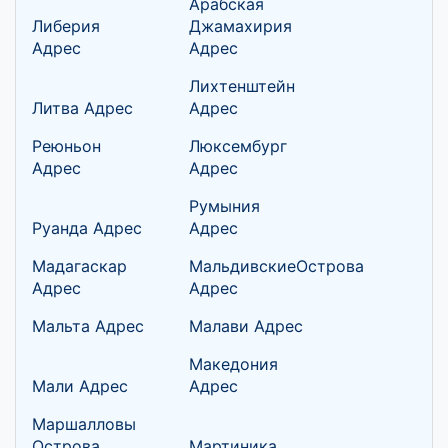
Арабская
Либерия
Джамахирия
Адрес
Адрес
Лихтенштейн
Литва Адрес
Адрес
Реюньон
Люксембург
Адрес
Адрес
Румыния
Руанда Адрес
Адрес
Мадагаскар
МальдивскиеОстрова
Адрес
Адрес
Мальта Адрес
Малави Адрес
Македония
Мали Адрес
Адрес
Маршалловы
Острова
Мартиника