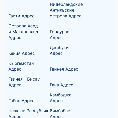
Нидерландские
Антильские
Гаити Адрес
острова Адрес
Острова Херд
и Макдональд
Гондурас
Адрес
Адрес
Джибути
Кения Адрес
Адрес
Кыргызстан
Адрес
Гвинея Адрес
Гвинея - Бисау
Адрес
Гана Адрес
Камбоджа
Габон Адрес
Адрес
ЧешскаяРеспублика
Зимбабве
Адрес
Адрес