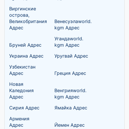
Виргинские
острова,
Великобритания
Венесуэлаworld.
Адрес
kgm Адрес
Угандаworld.
Бруней Адрес
kgm Адрес
Украина Адрес
Уругвай Адрес
Узбекистан
Адрес
Греция Адрес
Новая
Каледония
Венгрияworld.
Адрес
kgm Адрес
Сирия Адрес
Ямайка Адрес
Армения
Адрес
Йемен Адрес