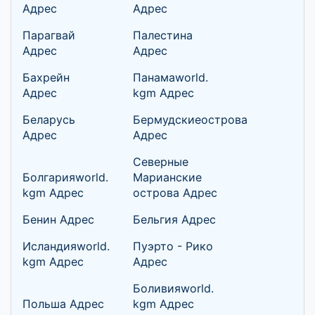
Адрес
Адрес
Парагвай
Палестина
Адрес
Адрес
Бахрейн
Панамаworld.
Адрес
kgm Адрес
Беларусь
Бермудскиеострова
Адрес
Адрес
Северные
Болгарияworld.
Марианские
kgm Адрес
острова Адрес
Бенин Адрес
Бельгия Адрес
Исландияworld.
Пуэрто - Рико
kgm Адрес
Адрес
Боливияworld.
Польша Адрес
kgm Адрес