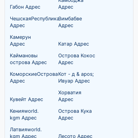
Габон Адрес
Адрес
ЧешскаяРеспублика
Зимбабве
Адрес
Адрес
Камерун
Адрес
Катар Адрес
Каймановы
Острова Кокос
острова Адрес
Адрес
КоморскиеОстрова
Кот - д & apos;
Адрес
Ивуар Адрес
Хорватия
Кувейт Адрес
Адрес
Кенияworld.
Острова Кука
kgm Адрес
Адрес
Латвияworld.
kgm Адрес
Лесото Адрес