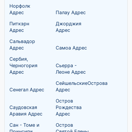
Норфолк
Адрес
Палау Адрес
Питкэрн
Джорджия
Адрес
Адрес
Сальвадор
Адрес
Самоа Адрес
Сербия,
Черногория
Сьерра -
Адрес
Леоне Адрес
СейшельскиеОстрова
Сенегал Адрес
Адрес
Остров
Саудовская
Рождества
Аравия Адрес
Адрес
Сан - Томе и
Остров
Принсипи
Святой Елены