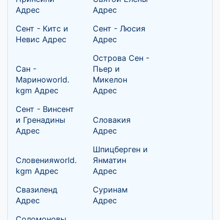
Адрес
Адрес
Сент - Китс и
Сент - Люсия
Невис Адрес
Адрес
Острова Сен -
Сан -
Пьер и
Мариноworld.
Микелон
kgm Адрес
Адрес
Сент - Винсент
и Гренадины
Словакия
Адрес
Адрес
Шпицберген и
Словенияworld.
Янматин
kgm Адрес
Адрес
Свазиленд
Суринам
Адрес
Адрес
Соломоновы