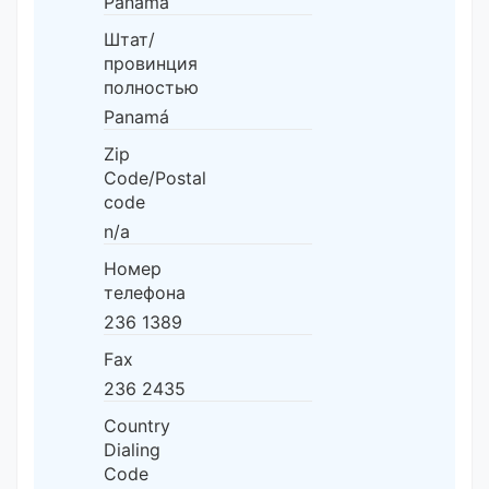
Panamá
Штат/
провинция
полностью
Panamá
Zip
Code/Postal
code
n/a
Номер
телефона
236 1389
Fax
236 2435
Country
Dialing
Code