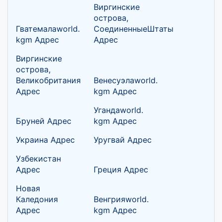
Виргинские
острова,
Гватемалаworld.
СоединенныеШтаты
kgm Адрес
Адрес
Виргинские
острова,
Великобритания
Венесуэлаworld.
Адрес
kgm Адрес
Угандаworld.
Бруней Адрес
kgm Адрес
Украина Адрес
Уругвай Адрес
Узбекистан
Адрес
Греция Адрес
Новая
Каледония
Венгрияworld.
Адрес
kgm Адрес