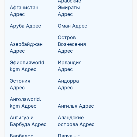
Арабские
Афганистан
Эмираты
Адрес
Адрес
Аруба Адрес
Оман Адрес
Остров
Азербайджан
Вознесения
Адрес
Адрес
Эфиопияworld.
Ирландия
kgm Адрес
Адрес
Эстония
Андорра
Адрес
Адрес
Анголаworld.
kgm Адрес
Ангилья Адрес
Антигуа и
Аландские
Барбуда Адрес
острова Адрес
Барбадос
Папуа - -