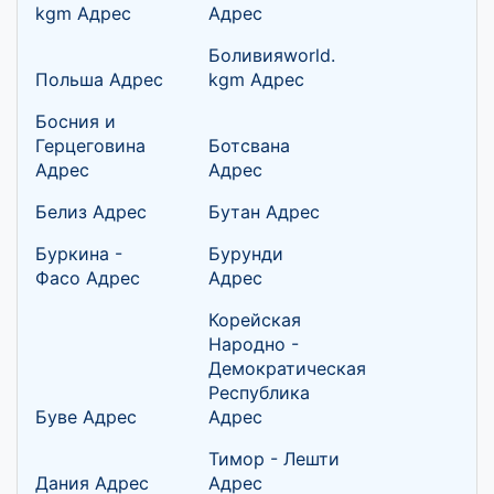
kgm Адрес
Адрес
Боливияworld.
Польша Адрес
kgm Адрес
Босния и
Герцеговина
Ботсвана
Адрес
Адрес
Белиз Адрес
Бутан Адрес
Буркина -
Бурунди
Фасо Адрес
Адрес
Корейская
Народно -
Демократическая
Республика
Буве Адрес
Адрес
Тимор - Лешти
Дания Адрес
Адрес