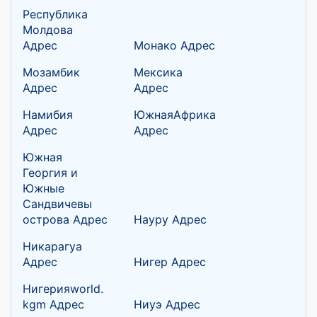
Республика
Молдова
Адрес
Монако Адрес
Мозамбик
Мексика
Адрес
Адрес
Намибия
ЮжнаяАфрика
Адрес
Адрес
Южная
Георгия и
Южные
Сандвичевы
острова Адрес
Науру Адрес
Никарагуа
Адрес
Нигер Адрес
Нигерияworld.
kgm Адрес
Ниуэ Адрес