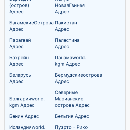
(остров)
НоваяГвинея
Адрес
Адрес
БагамскиеОстрова
Пакистан
Адрес
Адрес
Парагвай
Палестина
Адрес
Адрес
Бахрейн
Панамаworld.
Адрес
kgm Адрес
Беларусь
Бермудскиеострова
Адрес
Адрес
Северные
Болгарияworld.
Марианские
kgm Адрес
острова Адрес
Бенин Адрес
Бельгия Адрес
Исландияworld.
Пуэрто - Рико