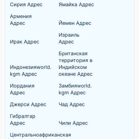
Сирия Адрес
Ямайка Адрес
Армения
Адрес
Йемен Адрес
Израиль
Ирак Адрес
Адрес
Британская
территория в
Индонезияworld.
Индийском
kgm Адрес
океане Адрес
Иордания
Замбияworld.
Адрес
kgm Адрес
Джерси Адрес
Чад Адрес
Гибралтар
Адрес
Чили Адрес
Центральноафриканская