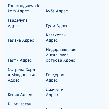
Гренландияworld.
kgm Адрес
Куба Адрес
Гваделупа
Адрес
Гуам Адрес
Казахстан
Гайана Адрес
Адрес
Нидерландские
Антильские
Гаити Адрес
острова Адрес
Острова Херд
и Макдональд
Гондурас
Адрес
Адрес
Джибути
Кения Адрес
Адрес
Кыргызстан