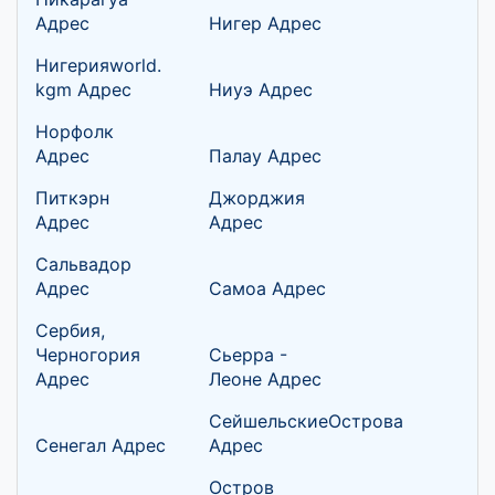
Адрес
Нигер Адрес
Нигерияworld.
kgm Адрес
Ниуэ Адрес
Норфолк
Адрес
Палау Адрес
Питкэрн
Джорджия
Адрес
Адрес
Сальвадор
Адрес
Самоа Адрес
Сербия,
Черногория
Сьерра -
Адрес
Леоне Адрес
СейшельскиеОстрова
Сенегал Адрес
Адрес
Остров