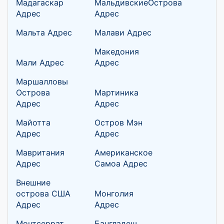
Мадагаскар
МальдивскиеОстрова
Адрес
Адрес
Мальта Адрес
Малави Адрес
Македония
Мали Адрес
Адрес
Маршалловы
Острова
Мартиника
Адрес
Адрес
Майотта
Остров Мэн
Адрес
Адрес
Мавритания
Американское
Адрес
Самоа Адрес
Внешние
острова США
Монголия
Адрес
Адрес
Монтсеррат
Бангладеш