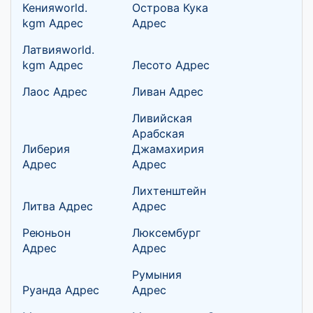
Кенияworld.
Острова Кука
kgm Адрес
Адрес
Латвияworld.
kgm Адрес
Лесото Адрес
Лаос Адрес
Ливан Адрес
Ливийская
Арабская
Либерия
Джамахирия
Адрес
Адрес
Лихтенштейн
Литва Адрес
Адрес
Реюньон
Люксембург
Адрес
Адрес
Румыния
Руанда Адрес
Адрес