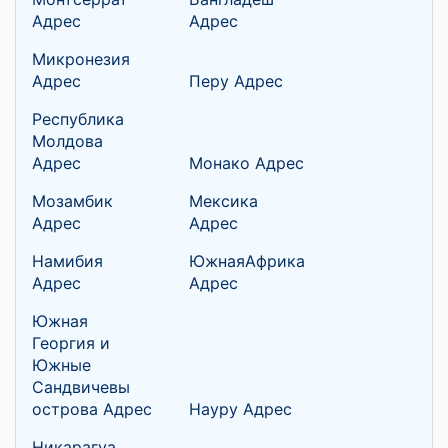
Адрес
Адрес
Микронезия
Адрес
Перу Адрес
Республика
Молдова
Адрес
Монако Адрес
Мозамбик
Мексика
Адрес
Адрес
Намибия
ЮжнаяАфрика
Адрес
Адрес
Южная
Георгия и
Южные
Сандвичевы
острова Адрес
Науру Адрес
Никарагуа