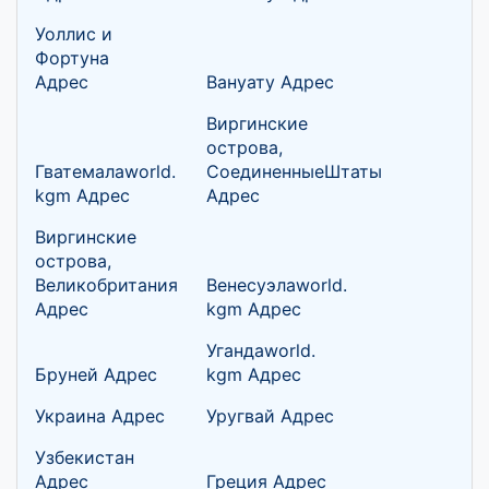
Уоллис и
Фортуна
Адрес
Вануату Адрес
Виргинские
острова,
Гватемалаworld.
СоединенныеШтаты
kgm Адрес
Адрес
Виргинские
острова,
Великобритания
Венесуэлаworld.
Адрес
kgm Адрес
Угандаworld.
Бруней Адрес
kgm Адрес
Украина Адрес
Уругвай Адрес
Узбекистан
Адрес
Греция Адрес