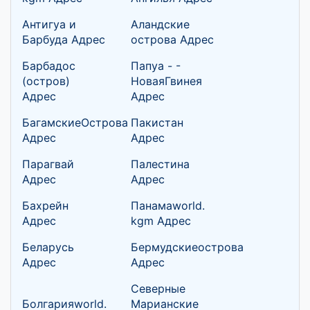
Антигуа и
Аландские
Барбуда Адрес
острова Адрес
Барбадос
Папуа - -
(остров)
НоваяГвинея
Адрес
Адрес
БагамскиеОстрова
Пакистан
Адрес
Адрес
Парагвай
Палестина
Адрес
Адрес
Бахрейн
Панамаworld.
Адрес
kgm Адрес
Беларусь
Бермудскиеострова
Адрес
Адрес
Северные
Болгарияworld.
Марианские