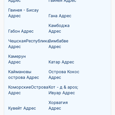
Адрес
Гвинея Адрес
Гвинея - Бисау
Адрес
Гана Адрес
Камбоджа
Габон Адрес
Адрес
ЧешскаяРеспублика
Зимбабве
Адрес
Адрес
Камерун
Адрес
Катар Адрес
Каймановы
Острова Кокос
острова Адрес
Адрес
КоморскиеОстрова
Кот - д & apos;
Адрес
Ивуар Адрес
Хорватия
Кувейт Адрес
Адрес