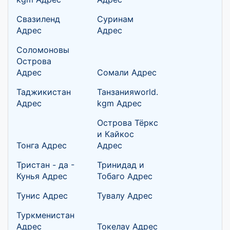
Свазиленд
Суринам
Адрес
Адрес
Соломоновы
Острова
Адрес
Сомали Адрес
Таджикистан
Танзанияworld.
Адрес
kgm Адрес
Острова Тёркс
и Кайкос
Тонга Адрес
Адрес
Тристан - да -
Тринидад и
Кунья Адрес
Тобаго Адрес
Тунис Адрес
Тувалу Адрес
Туркменистан
Адрес
Токелау Адрес