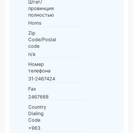
Штат/
провинция
полностью
Homs
Zip
Code/Postal
code
n/a
Номер
телефона
31-2467424
Fax
2467668
Country
Dialing
Code
+963