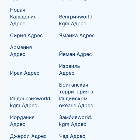
Новая
Каледония
Венгрияworld.
Адрес
kgm Адрес
Сирия Адрес
Ямайка Адрес
Армения
Адрес
Йемен Адрес
Израиль
Ирак Адрес
Адрес
Британская
территория в
Индонезияworld.
Индийском
kgm Адрес
океане Адрес
Иордания
Замбияworld.
Адрес
kgm Адрес
Джерси Адрес
Чад Адрес