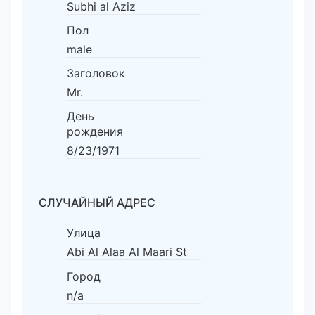
Subhi al Aziz
Пол
male
Заголовок
Mr.
День
рождения
8/23/1971
СЛУЧАЙНЫЙ АДРЕС
Улица
Abi Al Alaa Al Maari St
Город
n/a