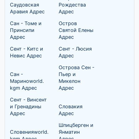
Саудовская
Рождества
Аравия Адрес
Адрес
Сан - Томе и
Остров
Принсипи
Святой Елены
Адрес
Адрес
Сент - Китс и
Сент - Люсия
Невис Адрес
Адрес
Острова Сен -
Сан -
Пьер и
Мариноworld.
Микелон
kgm Адрес
Адрес
Сент - Винсент
и Гренадины
Словакия
Адрес
Адрес
Шпицберген и
Словенияworld.
Янматин
kgm Адрес
Адрес