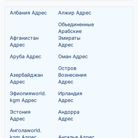
Албания Адрес
Алжир Адрес
Объединенные
Арабские
Афганистан
Эмираты
Адрес
Адрес
Аруба Адрес
Оман Адрес
Остров
Азербайджан
Вознесения
Адрес
Адрес
Эфиопияworld.
Ирландия
kgm Адрес
Адрес
Эстония
Андорра
Адрес
Адрес
Анголаworld.
kgm Адрес
Ангилья Адрес